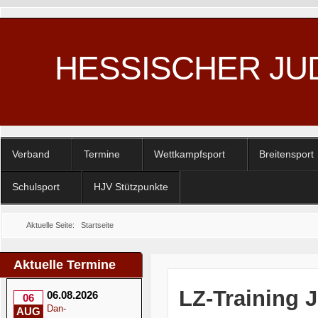
HESSISCHER JU
Verband
Termine
Wettkampfsport
Breitensport
Schulsport
HJV Stützpunkte
Aktuelle Seite:
Startseite
Aktuelle Termine
LZ-Training J
06.08.2026
06
Dan-
AUG