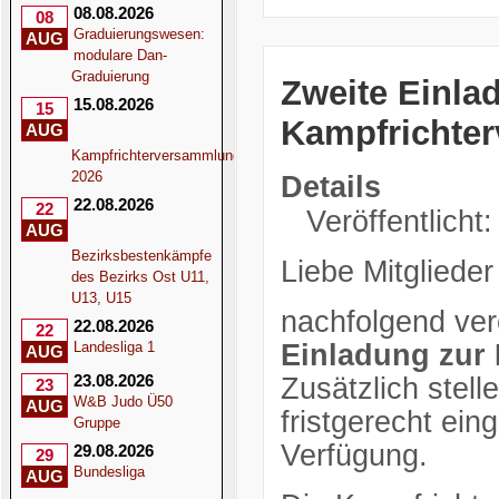
08.08.2026
08
Graduierungswesen:
AUG
modulare Dan-
Graduierung
Zweite Einla
15.08.2026
15
Kampfrichte
AUG
Kampfrichterversammlung
2026
Details
22.08.2026
22
Veröffentlicht:
AUG
Bezirksbestenkämpfe
Liebe Mitglieder
des Bezirks Ost U11,
U13, U15
nachfolgend verö
22.08.2026
22
Einladung zur
Landesliga 1
AUG
23.08.2026
Zusätzlich stell
23
W&B Judo Ü50
AUG
fristgerecht ei
Gruppe
Verfügung.
29.08.2026
29
Bundesliga
AUG