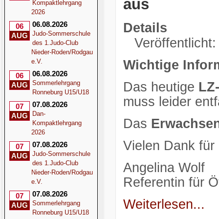
aus
Kompaktlehrgang
2026
06.08.2026
Details
06
Judo-Sommerschule
AUG
Veröffentlicht:
des 1.Judo-Club
Nieder-Roden/Rodgau
e.V.
Wichtige Infor
06.08.2026
06
Sommerlehrgang
Das heutige
LZ-
AUG
Ronneburg U15/U18
muss leider entf
07.08.2026
07
Dan-
AUG
Das
Erwachsen
Kompaktlehrgang
2026
Vielen Dank für
07.08.2026
07
Judo-Sommerschule
AUG
des 1.Judo-Club
Angelina Wolf
Nieder-Roden/Rodgau
Referentin für Öf
e.V.
07.08.2026
07
Weiterlesen...
Sommerlehrgang
AUG
Ronneburg U15/U18