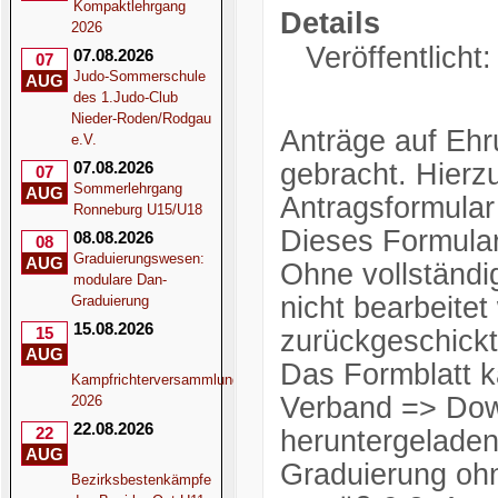
Kompaktlehrgang
Details
2026
Veröffentlicht
07.08.2026
07
Judo-Sommerschule
AUG
des 1.Judo-Club
Nieder-Roden/Rodgau
Anträge auf Ehr
e.V.
07.08.2026
gebracht. Hierz
07
Sommerlehrgang
AUG
Antragsformular 
Ronneburg U15/U18
Dieses Formular 
08.08.2026
08
Graduierungswesen:
AUG
Ohne vollständi
modulare Dan-
nicht bearbeitet
Graduierung
15.08.2026
15
zurückgeschickt
AUG
Das Formblatt 
Kampfrichterversammlung
Verband => Dow
2026
22.08.2026
22
heruntergeladen
AUG
Graduierung ohn
Bezirksbestenkämpfe