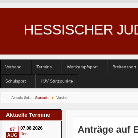
HESSISCHER JU
Verband
Termine
Wettkampfsport
Breitensport
Schulsport
HJV Stützpunkte
Aktuelle Seite:
Startseite
Vereine
Aktuelle Termine
Anträge auf 
07.08.2026
07
Dan-
AUG