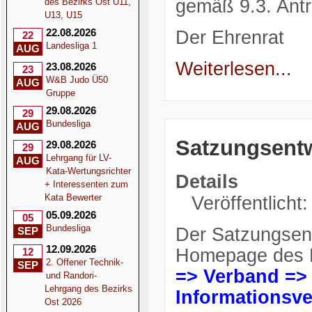
gemäß 9.3. Antr
des Bezirks Ost U11,
U13, U15
22.08.2026
Der Ehrenrat
22
Landesliga 1
AUG
Weiterlesen...
23.08.2026
23
W&B Judo Ü50
AUG
Gruppe
29.08.2026
29
Bundesliga
AUG
Satzungsent
29.08.2026
29
Lehrgang für LV-
AUG
Kata-Wertungsrichter
Details
+ Interessenten zum
Kata Bewerter
Veröffentlicht
05.09.2026
05
Bundesliga
Der Satzungsent
SEP
12.09.2026
Homepage des HJ
12
2. Offener Technik-
SEP
=> Verband =>
und Randori-
Lehrgang des Bezirks
Informationsve
Ost 2026