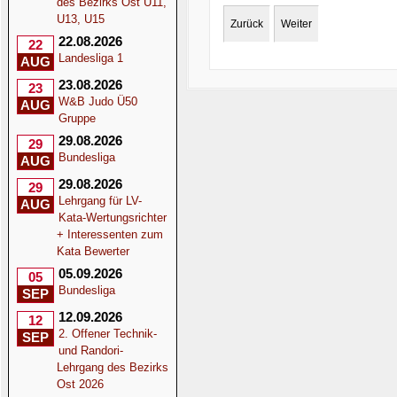
des Bezirks Ost U11,
U13, U15
Zurück
Weiter
22.08.2026
22
Landesliga 1
AUG
23.08.2026
23
W&B Judo Ü50
AUG
Gruppe
29.08.2026
29
Bundesliga
AUG
29.08.2026
29
Lehrgang für LV-
AUG
Kata-Wertungsrichter
+ Interessenten zum
Kata Bewerter
05.09.2026
05
Bundesliga
SEP
12.09.2026
12
2. Offener Technik-
SEP
und Randori-
Lehrgang des Bezirks
Ost 2026