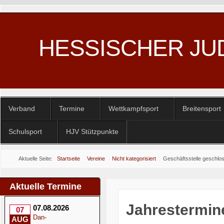
HESSISCHER JU
Verband
Termine
Wettkampfsport
Breitensport
Schulsport
HJV Stützpunkte
Aktuelle Seite:
Startseite
Vereine
Nicht kategorisiert
Geschäftsstelle geschlo
Aktuelle Termine
Jahrestermin
07.08.2026
07
Dan-
AUG