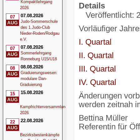
Kompaktlehrgang
Details
2026
Veröffentlicht
07.08.2026
07
Judo-Sommerschule
AUG
Vorläufiger Jahr
des 1.Judo-Club
Nieder-Roden/Rodgau
e.V.
I. Quartal
07.08.2026
07
Sommerlehrgang
II. Quartal
AUG
Ronneburg U15/U18
08.08.2026
III. Quartal
08
Graduierungswesen:
AUG
modulare Dan-
IV. Quartal
Graduierung
15.08.2026
15
Änderungen vorb
AUG
werden zeitnah i
Kampfrichterversammlung
2026
Bettina Müller
22.08.2026
22
Referentin für Öff
AUG
Bezirksbestenkämpfe