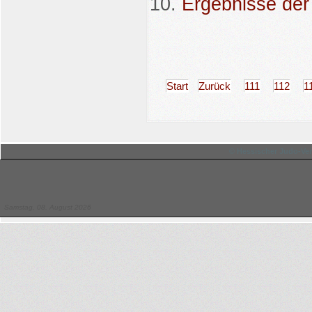
Ergebnisse d
Start
Zurück
111
112
1
© Hessischer Judo-Ver
Samstag, 08. August 2026