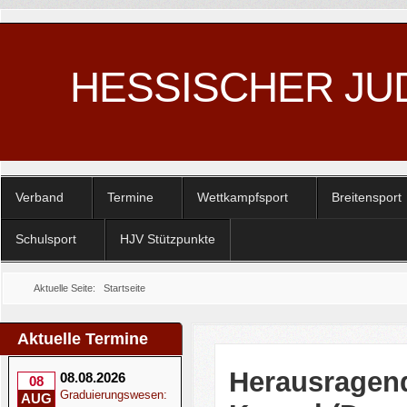
HESSISCHER JU
Verband
Termine
Wettkampfsport
Breitensport
Schulsport
HJV Stützpunkte
Aktuelle Seite:
Startseite
Aktuelle Termine
Herausragend
08.08.2026
08
Graduierungswesen:
AUG