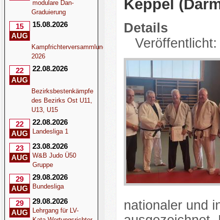
Keppel (Darm
modulare Dan-
Graduierung
15.08.2026
Details
15
AUG
Veröffentlicht
Kampfrichterversammlung
2026
22.08.2026
22
AUG
Bezirksbestenkämpfe
des Bezirks Ost U11,
U13, U15
22.08.2026
22
Landesliga 1
AUG
23.08.2026
23
W&B Judo Ü50
AUG
Gruppe
29.08.2026
29
Bundesliga
AUG
29.08.2026
nationaler und 
29
Lehrgang für LV-
AUG
Kata-Wertungsrichter