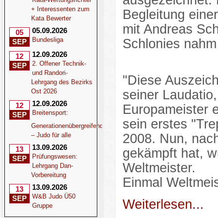
ausgezeichnet. 
+ Interessenten zum
Begleitung eine
Kata Bewerter
mit Andreas Sc
05.09.2026
05
Bundesliga
Schlonies nahm 
SEP
12.09.2026
12
2. Offener Technik-
SEP
und Randori-
"Diese Auszeich
Lehrgang des Bezirks
Ost 2026
seiner Laudatio,
12.09.2026
12
Europameister e
Breitensport:
SEP
sein erstes "Tr
Generationenübergreifend
– Judo für alle
2008. Nun, nach
13.09.2026
13
gekämpft hat, w
Prüfungswesen:
SEP
Weltmeister.
Lehrgang Dan-
Vorbereitung
Einmal Weltmeis
13.09.2026
13
W&B Judo Ü50
SEP
Weiterlesen...
Gruppe