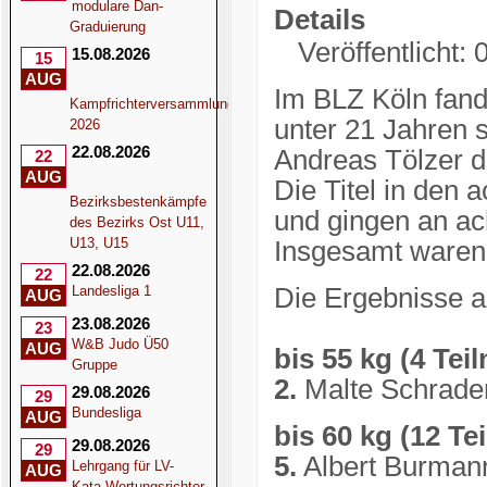
modulare Dan-
Details
Graduierung
Veröffentlicht: 
15.08.2026
15
AUG
Im BLZ Köln fand
Kampfrichterversammlung
unter 21 Jahren 
2026
22.08.2026
Andreas Tölzer di
22
AUG
Die Titel in den 
Bezirksbestenkämpfe
und gingen an ac
des Bezirks Ost U11,
U13, U15
Insgesamt waren 
22.08.2026
22
Landesliga 1
Die Ergebnisse a
AUG
23.08.2026
23
W&B Judo Ü50
AUG
bis 55 kg (4 Tei
Gruppe
2.
Malte Schrade
29.08.2026
29
Bundesliga
AUG
bis 60 kg (12 Te
29.08.2026
29
5.
Albert Burman
Lehrgang für LV-
AUG
Kata-Wertungsrichter