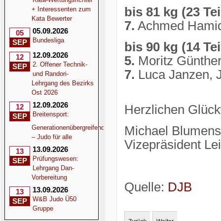
bis 81 kg (23 Te
+ Interessenten zum
Kata Bewerter
7.
Achmed Hamid
05.09.2026
05
Bundesliga
SEP
bis 90 kg (14 Te
12.09.2026
12
5.
Moritz Günth
2. Offener Technik-
SEP
7.
Luca Janzen, 
und Randori-
Lehrgang des Bezirks
Ost 2026
12.09.2026
12
Herzlichen Glück
Breitensport:
SEP
Generationenübergreifend
Michael Blumens
– Judo für alle
Vizepräsident Le
13.09.2026
13
Prüfungswesen:
SEP
Lehrgang Dan-
Vorbereitung
Quelle:
DJB
13.09.2026
13
W&B Judo Ü50
SEP
Gruppe