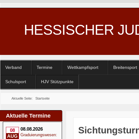
HESSISCHER JU
Verband
Termine
Wettkampfsport
Breitensport
Schulsport
HJV Stützpunkte
Aktuelle Seite:
Startseite
Aktuelle Termine
Sichtungsturn
08.08.2026
08
Graduierungswesen:
AUG