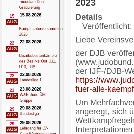
2023
modulare Dan-
Graduierung
15.08.2026
Details
15
AUG
Veröffentlicht
Kampfrichterversammlung
2026
Liebe Vereinsver
22.08.2026
22
AUG
der DJB veröffen
Bezirksbestenkämpfe
(www.judobund.d
des Bezirks Ost U11,
U13, U15
der IJF-/DJB-Wet
22.08.2026
22
https://www.judo
Landesliga 1
AUG
fuer-alle-kaempf
23.08.2026
23
W&B Judo Ü50
AUG
Gruppe
Um Mehrfachverö
29.08.2026
29
angeregt, sich ü
Bundesliga
AUG
Wettkampfregeln
29.08.2026
29
Interpretatione
Lehrgang für LV-
AUG
Kata-Wertungsrichter