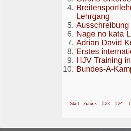
Breitensportleh
Lehrgang
Ausschreibung 
Nage no kata 
Adrian David Ke
Erstes internat
HJV Training i
Bundes-A-Kampf
Start
Zurück
123
124
1
© Hessischer Judo-Ver