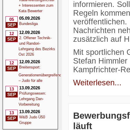
informieren. So
+ Interessenten zum
Kata Bewerter
Regeln kommen, 
05.09.2026
05
veröffentlichen.
Bundesliga
SEP
Nachrichten neh
12.09.2026
12
zusätzlich auf 
2. Offener Technik-
SEP
und Randori-
Lehrgang des Bezirks
Mit sportlichen
Ost 2026
Stefan Himmler
12.09.2026
12
Breitensport:
Kampfrichter-Re
SEP
Generationenübergreifend
– Judo für alle
Weiterlesen...
13.09.2026
13
Prüfungswesen:
SEP
Lehrgang Dan-
Vorbereitung
13.09.2026
13
Bewerbungsfr
W&B Judo Ü50
SEP
Gruppe
läuft