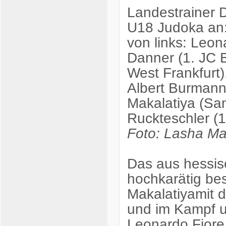
Landestrainer D
U18 Judoka an
von links: Leo
Danner (1. JC B
West Frankfurt)
Albert Burmann
Makalatiya (Sa
Ruckteschler (1
Foto: Lasha Ma
Das aus hessis
hochkarätig bes
Makalatiyamit d
und im Kampf u
Leonardo Fiore