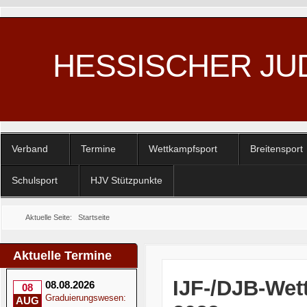
HESSISCHER JU
Verband
Termine
Wettkampfsport
Breitensport
Schulsport
HJV Stützpunkte
Aktuelle Seite:
Startseite
Aktuelle Termine
IJF-/DJB-Wet
08.08.2026
08
Graduierungswesen:
AUG