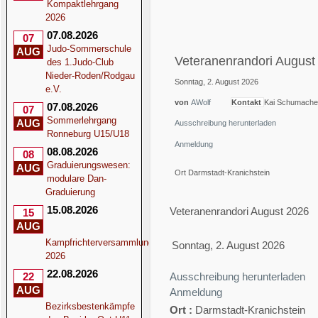
Kompaktlehrgang
2026
07.08.2026
07
Judo-Sommerschule
AUG
Veteranenrandori August
des 1.Judo-Club
Nieder-Roden/Rodgau
Sonntag, 2. August 2026
e.V.
von
AWolf
Kontakt
Kai Schumache
07.08.2026
07
Sommerlehrgang
AUG
Ausschreibung herunterladen
Ronneburg U15/U18
Anmeldung
08.08.2026
08
Graduierungswesen:
AUG
Ort
Darmstadt-Kranichstein
modulare Dan-
Graduierung
15.08.2026
Veteranenrandori August 2026
15
AUG
Kampfrichterversammlung
Sonntag, 2. August 2026
2026
22.08.2026
22
Ausschreibung herunterladen
AUG
Anmeldung
Bezirksbestenkämpfe
Ort :
Darmstadt-Kranichstein