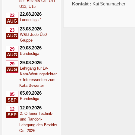
des Bezirks Ost U11,
Kontakt :
Kai Schumacher
U13, U15
22.08.2026
22
Landesliga 1
AUG
23.08.2026
23
W&B Judo Ü50
AUG
Gruppe
29.08.2026
29
Bundesliga
AUG
29.08.2026
29
Lehrgang für LV-
AUG
Kata-Wertungsrichter
+ Interessenten zum
Kata Bewerter
05.09.2026
05
Bundesliga
SEP
12.09.2026
12
2. Offener Technik-
SEP
und Randori-
Lehrgang des Bezirks
Ost 2026