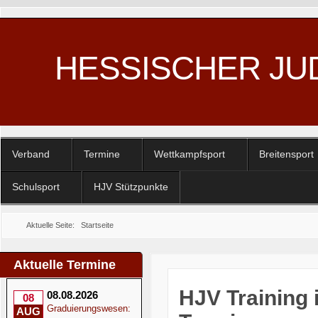
HESSISCHER JU
Verband
Termine
Wettkampfsport
Breitensport
Schulsport
HJV Stützpunkte
Aktuelle Seite:
Startseite
Aktuelle Termine
HJV Training 
08.08.2026
08
Graduierungswesen:
AUG