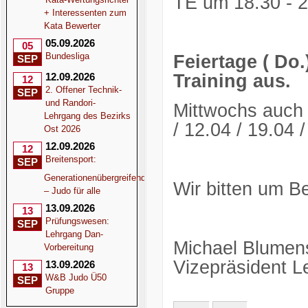
TE um 18.30 - 2
+ Interessenten zum
Kata Bewerter
05.09.2026
05
Bundesliga
Feiertage ( Do.
SEP
Training aus.
12.09.2026
12
2. Offener Technik-
SEP
und Randori-
Mittwochs auch 
Lehrgang des Bezirks
/ 12.04 / 19.04 
Ost 2026
12.09.2026
12
Breitensport:
SEP
Generationenübergreifend
Wir bitten um B
– Judo für alle
13.09.2026
13
Prüfungswesen:
SEP
Lehrgang Dan-
Michael Blumen
Vorbereitung
Vizepräsident L
13.09.2026
13
W&B Judo Ü50
SEP
Gruppe