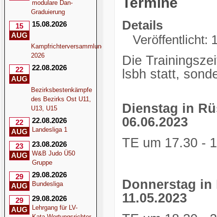
Termine
modulare Dan-
Graduierung
Details
15.08.2026
15
AUG
Veröffentlicht:
Kampfrichterversammlung
2026
Die Trainingszei
22.08.2026
22
lsbh statt, so
AUG
Bezirksbestenkämpfe
des Bezirks Ost U11,
Dienstag in Rüs
U13, U15
06.06.2023
22.08.2026
22
Landesliga 1
AUG
TE um 17.30 - 1
23.08.2026
23
W&B Judo Ü50
AUG
Gruppe
29.08.2026
29
Donnerstag in 
Bundesliga
AUG
11.05.2023
29.08.2026
29
Lehrgang für LV-
AUG
Kata-Wertungsrichter