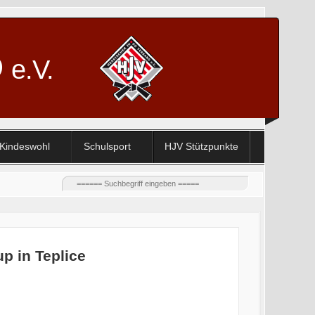
D
e.V.
Kindeswohl
Schulsport
HJV Stützpunkte
p in Teplice