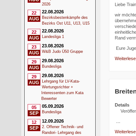
Liebe Trai
2026
22.08.2026
22
wir möchte
Bezirksbestenkämpfe des
AUG
übernehmen
Bezirks Ost U11, U13, U15
verschiede
22.08.2026
einheitlic
22
Landesliga 1
Rand verme
AUG
23.08.2026
23
Eure Juge
W&B Judo Ü50 Gruppe
AUG
Weiterlesen
29.08.2026
29
Bundesliga
AUG
29.08.2026
29
Lehrgang für LV-Kata-
AUG
Wertungsrichter +
Breite
Interessenten zum Kata
Bewerter
Details
05.09.2026
05
Veröffen
Bundesliga
SEP
12.09.2026
…
12
2. Offener Technik- und
SEP
Weiterlesen
Randori- Lehrgang des