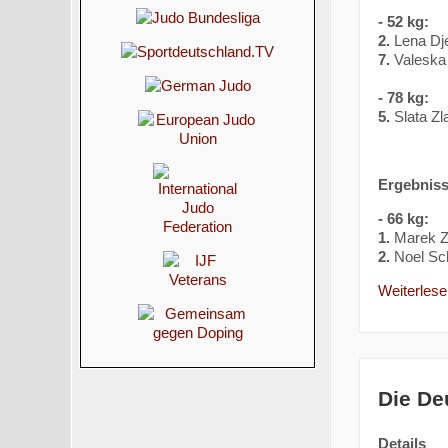
- 52 kg:
2.
Lena Dje
7.
Valeska 
- 78 kg:
5.
Slata Zl
Ergebnis
- 66 kg:
1.
Marek Z
2.
Noel S
Weiterlesen
Die De
Details