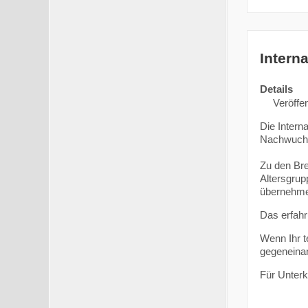
Intern
Details
Veröffen
Die Intern
Nachwuchs
Zu den Bre
Altersgrup
übernehm
Das erfahr
Wenn Ihr t
gegeneina
Für Unterk