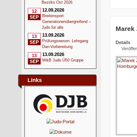
Bezirks Ost 2026
12.09.2026
12
Breitensport:
SEP
Generationenübergreifend –
Marek 
Judo für alle
13.09.2026
13
Prüfungswesen: Lehrgang
SEP
Details
Dan-Vorbereitung
Veröffen
13.09.2026
13
W&B Judo Ü50 Gruppe
SEP
Links