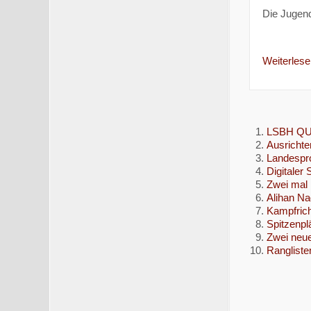
Die Jugend
Weiterlesen
LSBH Q
Ausrichte
Landespro
Digitaler 
Zwei mal 
Alihan Na
Kampfrich
Spitzenpl
Zwei neu
Rangliste