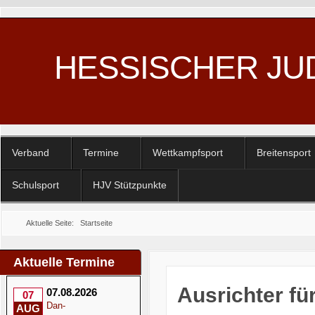
HESSISCHER JU
Verband
Termine
Wettkampfsport
Breitensport
Schulsport
HJV Stützpunkte
Aktuelle Seite:
Startseite
Aktuelle Termine
Ausrichter f
07.08.2026
07
Dan-
AUG