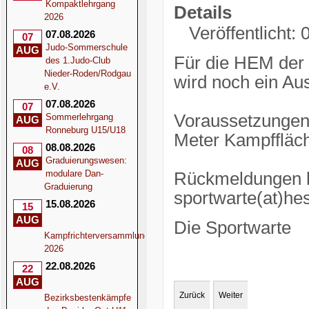
Kompaktlehrgang
Details
2026
Veröffentlicht:
07.08.2026
07
Judo-Sommerschule
AUG
Für die HEM der
des 1.Judo-Club
Nieder-Roden/Rodgau
wird noch ein Au
e.V.
07.08.2026
07
Voraussetzungen:
Sommerlehrgang
AUG
Ronneburg U15/U18
Meter Kampffläc
08.08.2026
08
Graduierungswesen:
AUG
modulare Dan-
Rückmeldungen bi
Graduierung
sportwarte(at)he
15.08.2026
15
AUG
Die Sportwarte
Kampfrichterversammlung
2026
22.08.2026
22
AUG
Zurück
Weiter
Bezirksbestenkämpfe