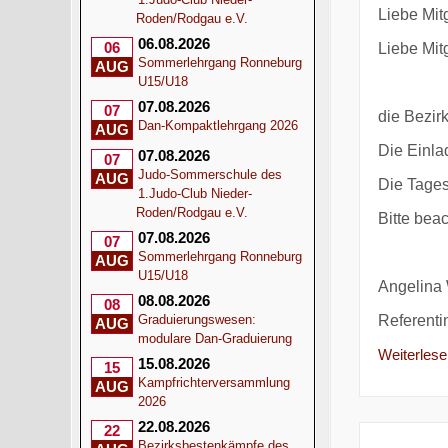
Liebe Mit
Roden/Rodgau e.V.
06.08.2026
06
Liebe Mitg
Sommerlehrgang Ronneburg
AUG
U15/U18
07.08.2026
07
die Bezir
Dan-Kompaktlehrgang 2026
AUG
Die Einla
07.08.2026
07
Judo-Sommerschule des
AUG
Die Tages
1.Judo-Club Nieder-
Roden/Rodgau e.V.
Bitte bea
07.08.2026
07
Sommerlehrgang Ronneburg
AUG
U15/U18
Angelina 
08.08.2026
08
Referentin
Graduierungswesen:
AUG
modulare Dan-Graduierung
Weiterlesen
15.08.2026
15
Kampfrichterversammlung
AUG
2026
22.08.2026
22
Bezirksbestenkämpfe des