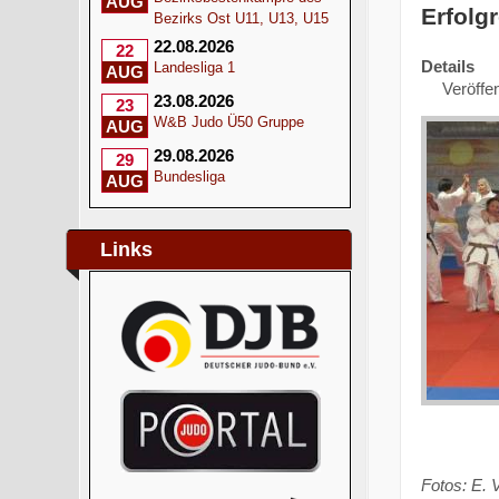
AUG
Erfolg
Bezirks Ost U11, U13, U15
22.08.2026
22
Details
Landesliga 1
AUG
Veröffen
23.08.2026
23
W&B Judo Ü50 Gruppe
AUG
29.08.2026
29
Bundesliga
AUG
Links
Fotos: E. 