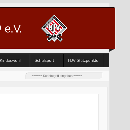
D
e.V.
Kindeswohl
Schulsport
HJV Stützpunkte