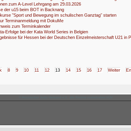
ionen zum A-Level Lehrgang am 29.03.2026
se der u15 beim BOT in Backnang
tskurse "Sport und Bewegung im schulischen Ganztag" starten
zur Terminanmeldung mit DokuMe
inweis zum Terminkalender
ta-Erfolge bei der Kata World Series in Belgien
gebnisse für Hessen bei der Deutschen Einzelmeisterschaft U21 in
k
8
9
10
11
12
13
14
15
16
17
Weiter
E
© Hessischer Judo-Verband e.V., alle Rechte vorbehalten HJV