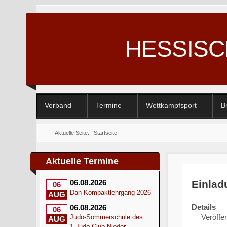
HESSIS
Verband
Termine
Wettkampfsport
B
Aktuelle Seite:
Startseite
Aktuelle Termine
Einlad
06.08.2026
06
Dan-Kompaktlehrgang 2026
AUG
Details
06.08.2026
06
Veröffen
Judo-Sommerschule des
AUG
1.Judo-Club Nieder-