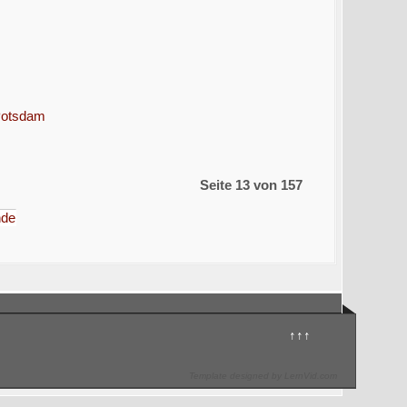
 Potsdam
Seite 13 von 157
nde
↑↑↑
Template designed by LernVid.com