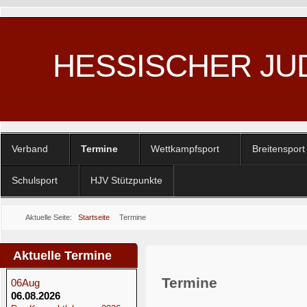
HESSISCHER JU
Verband
Termine
Wettkampfsport
Breitensport
Schulsport
HJV Stützpunkte
Aktuelle Seite:
Startseite
Termine
Aktuelle Termine
Termine
06
Aug
06.08.2026