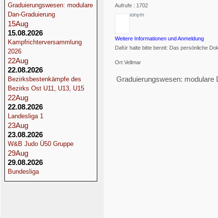
Graduierungswesen: modulare
Aufrufe
: 1702
Dan-Graduierung
von
anonym
15
Aug
15.08.2026
Weitere Informationen und Anmeldung
Kampfrichterversammlung
Dafür halte bitte bereit: Das persönliche 
2026
22
Aug
Ort
Vellmar
22.08.2026
Graduierungswesen: modulare 
Bezirksbestenkämpfe des
Bezirks Ost U11, U13, U15
22
Aug
×
22.08.2026
Landesliga 1
Event exportieren
23
Aug
23.08.2026
W&B Judo Ü50 Gruppe
29
Aug
iCal-Datei speichern
29.08.2026
Bundesliga
An Google Kalender sende