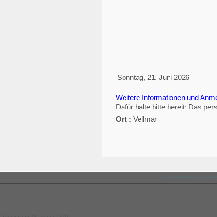
An Yahoo Kalender senden
iCal-Datei speichern
Schliessen
Sonntag, 21. Juni 2026
Weitere Informationen und Anm
Dafür halte bitte bereit: Das p
Ort :
Vellmar
© Hessischer Judo-Ver
Donnerstag, 06. August 2026