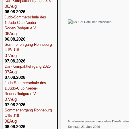
Dan-Kompaktlehrgang 2026
06
Aug
06.08.2026
Judo-Sommerschule des
1.Judo-Club Nieder-
×
Roden/Rodgau e.V.
06
Aug
06.08.2026
Event exportieren
Sommerlehrgang Ronneburg
U15/U18
07
Aug
iCal-Datei speichern
07.08.2026
Dan-Kompaktlehrgang 2026
An Google Kalender senden
07
Aug
07.08.2026
Judo-Sommerschule des
1.Judo-Club Nieder-
An Yahoo Kalender senden
Roden/Rodgau e.V.
07
Aug
07.08.2026
iCal-Datei speichern
Sommerlehrgang Ronneburg
Schliessen
U15/U18
08
Aug
Graduierungswesen: modulare Dan-Gradui
08.08.2026
Sonntag, 21. Juni 2026