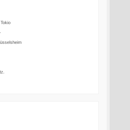
 Tokio
-
Rüsselsheim
tz.