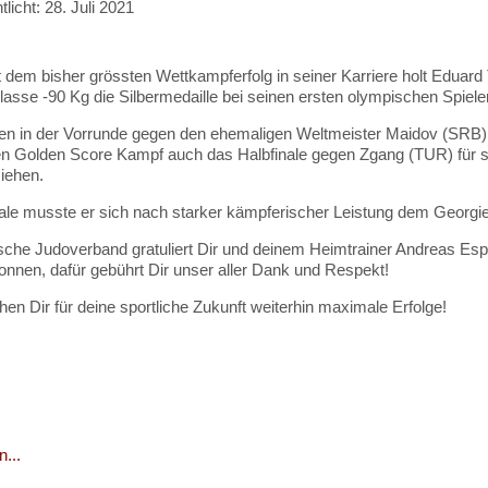
tlicht: 28. Juli 2021
 dem bisher grössten Wettkampferfolg in seiner Karriere holt Eduard
asse -90 Kg die Silbermedaille bei seinen ersten olympischen Spiele
en in der Vorrunde gegen den ehemaligen Weltmeister Maidov (SRB
n Golden Score Kampf auch das Halbfinale gegen Zgang (TUR) für si
ziehen.
ale musste er sich nach starker kämpferischer Leistung dem Georgi
che Judoverband gratuliert Dir und deinem Heimtrainer Andreas Espe
onnen, dafür gebührt Dir unser aller Dank und Respekt!
en Dir für deine sportliche Zukunft weiterhin maximale Erfolge!
...