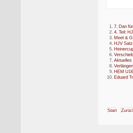
7. Dan fü
4. Teil: 
Meet & Gr
HJV Satzu
Heinercup
Verschie
Aktuelles
Verlänger
HEM U16 f
Eduard Tr
Start
Zurüc