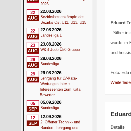
2026
22.08.2026
22
Bezirksbestenkämpfe des
AUG
Eduard Tr
Bezirks Ost U11, U13, U15
22.08.2026
22
- Silber i
Landesliga 1
AUG
wurde im 
23.08.2026
23
W&B Judo Ü50 Gruppe
AUG
und hessi
29.08.2026
29
Bundesliga
AUG
Foto: Edu 
29.08.2026
29
Lehrgang für LV-Kata-
AUG
Weiterlesen
Wertungsrichter +
Interessenten zum Kata
Bewerter
05.09.2026
05
Bundesliga
SEP
Eduard
12.09.2026
12
2. Offener Technik- und
SEP
Details
Randori- Lehrgang des