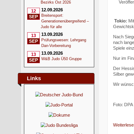
Veröffen
Bezirks Ost 2026
12.09.2026
12
Breitensport:
SEP
Tokio:
Mit
Generationenübergreifend –
Gewichtskl
Judo für alle
13.09.2026
13
Nach Sieg
Prüfungswesen: Lehrgang
SEP
nach lange
Dan-Vorbereitung
Spiele ein
13.09.2026
13
Nur im Fin
W&B Judo Ü50 Gruppe
SEP
Der Hessis
Silber gew
Links
Wir wünsch
Foto: DPA
Weiterlesen