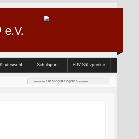
D
e.V.
Kindeswohl
Schulsport
HJV Stützpunkte