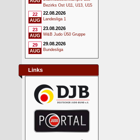
AUG
Bezirks Ost U11, U13, U15
22.08.2026
22
Landesliga 1
AUG
23.08.2026
23
W&B Judo Ü50 Gruppe
AUG
29.08.2026
29
Bundesliga
AUG
Links