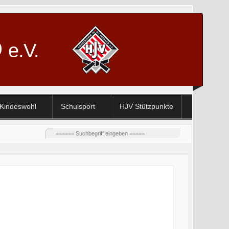
D
e.V.
Kindeswohl
Schulsport
HJV Stützpunkte