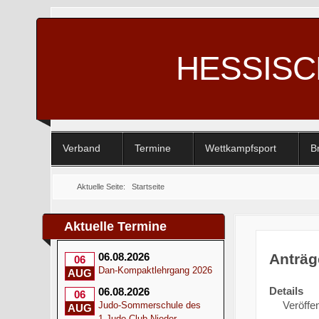
HESSIS
Verband
Termine
Wettkampfsport
B
Aktuelle Seite:
Startseite
Aktuelle Termine
Anträg
06.08.2026
06
Dan-Kompaktlehrgang 2026
AUG
Details
06.08.2026
06
Veröffen
Judo-Sommerschule des
AUG
1.Judo-Club Nieder-