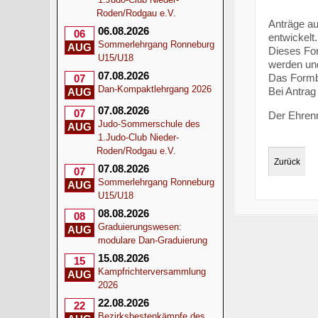
Roden/Rodgau e.V.
Anträge au
06.08.2026
06
entwickelt.
Sommerlehrgang Ronneburg
AUG
Dieses For
U15/U18
werden und
07.08.2026
Das Formb
07
Dan-Kompaktlehrgang 2026
Bei Antrag
AUG
07.08.2026
07
Der Ehrenr
Judo-Sommerschule des
AUG
1.Judo-Club Nieder-
Roden/Rodgau e.V.
Zurück
07.08.2026
07
Sommerlehrgang Ronneburg
AUG
U15/U18
08.08.2026
08
Graduierungswesen:
AUG
modulare Dan-Graduierung
15.08.2026
15
Kampfrichterversammlung
AUG
2026
22.08.2026
22
Bezirksbestenkämpfe des