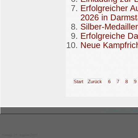
Erfolgreicher A
2026 in Darmst
Silber-Medaill
Erfolgreiche D
Neue Kampfrich
Start
Zurück
6
7
8
9
© Hessischer Judo-Ver
Freitag, 07. August 2026