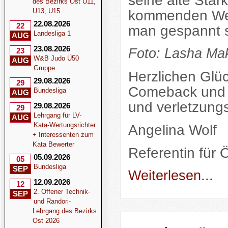
seine alte Stär
des Bezirks Ost U11,
U13, U15
kommenden Wett
22.08.2026
22
man gespannt s
Landesliga 1
AUG
23.08.2026
Foto: Lasha Mak
23
W&B Judo Ü50
AUG
Gruppe
Herzlichen Gl
29.08.2026
29
Comeback und w
Bundesliga
AUG
und verletzung
29.08.2026
29
Lehrgang für LV-
AUG
Kata-Wertungsrichter
Angelina Wolf
+ Interessenten zum
Kata Bewerter
Referentin für Ö
05.09.2026
05
Bundesliga
SEP
Weiterlesen...
12.09.2026
12
2. Offener Technik-
SEP
und Randori-
Lehrgang des Bezirks
Ost 2026