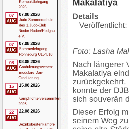
Makalatiya
Kompaktlehrgang
2026
07.08.2026
Details
07
Judo-Sommerschule
AUG
Veröffentlicht:
des 1.Judo-Club
Nieder-Roden/Rodgau
e.V.
07.08.2026
07
Sommerlehrgang
Foto: Lasha Mak
AUG
Ronneburg U15/U18
08.08.2026
Nach längerer 
08
Graduierungswesen:
AUG
Makalatiya ein
modulare Dan-
Graduierung
zurückgekehrt. 
15.08.2026
15
konnte der DJB
AUG
sich souverän d
Kampfrichterversammlung
2026
Dieser Erfolg ma
22.08.2026
22
AUG
seinem Weg zur
Bezirksbestenkämpfe