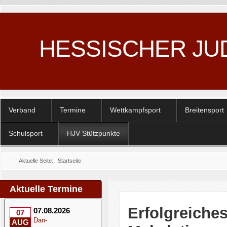
HESSISCHER JU
Verband
Termine
Wettkampfsport
Breitensport
Schulsport
HJV Stützpunkte
Aktuelle Seite:
Startseite
Aktuelle Termine
Erfolgreiche
07.08.2026
07
Dan-
AUG