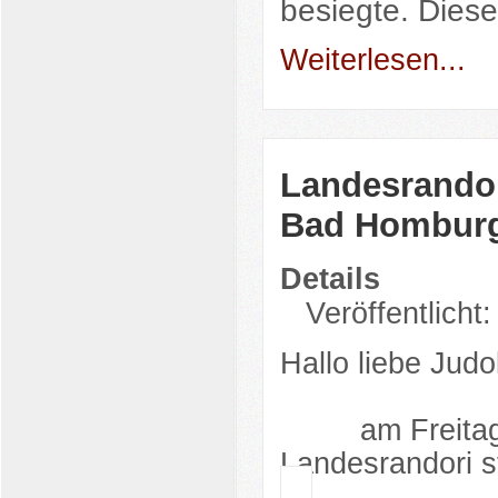
besiegte. Die
Weiterlesen...
Landesrandor
Bad Hombur
Details
Veröffentlicht:
Hallo liebe Judo
am Freitag de
Landesrandori st