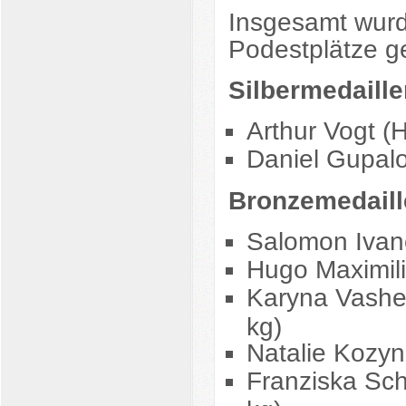
Insgesamt wurd
Podestplätze g
Silbermedaillen
Arthur Vogt (
Daniel Gupalo
Bronzemedaille
Salomon Ivano
Hugo Maximili
Karyna Vashe
kg)
Natalie Kozy
Franziska Sc