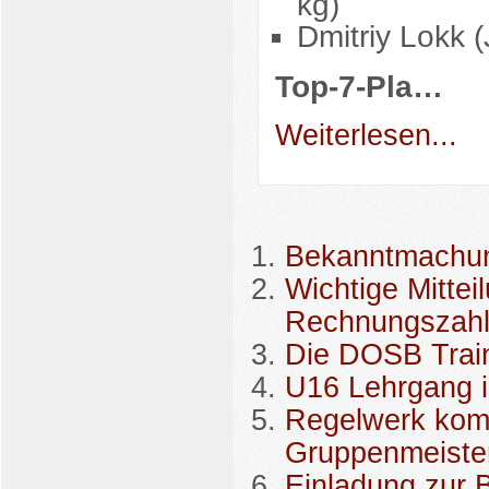
kg)
Dmitriy Lokk 
Top-7-Pla…
Weiterlesen...
Bekanntmachun
Wichtige Mittei
Rechnungszah
Die DOSB Trai
U16 Lehrgang 
Regelwerk komp
Gruppenmeiste
Einladung zur 