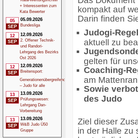
Das Dokument b
+ Interessenten zum
kompakt auf we
Kata Bewerter
Darin finden Si
05.09.2026
05
Bundesliga
SEP
Judogi-Rege
12.09.2026
12
aktuell zu be
2. Offener Technik-
SEP
und Randori-
Jugendsonde
Lehrgang des Bezirks
Ost 2026
gelten für un
12.09.2026
12
Coaching-Re
Breitensport:
SEP
am Mattenran
Generationenübergreifend
– Judo für alle
Sowie verbo
13.09.2026
13
des Judo
Prüfungswesen:
SEP
Lehrgang Dan-
Vorbereitung
13.09.2026
Ziel dieser Zus
13
W&B Judo Ü50
SEP
in der Halle zu 
Gruppe