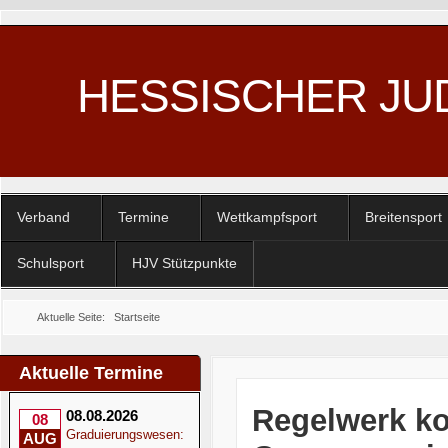
HESSISCHER JU
Verband
Termine
Wettkampfsport
Breitensport
Schulsport
HJV Stützpunkte
Aktuelle Seite:
Startseite
Aktuelle Termine
Regelwerk ko
08.08.2026
08
Graduierungswesen:
AUG