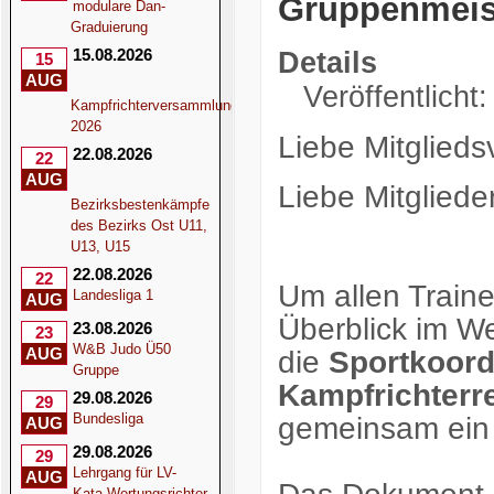
Gruppenmeis
modulare Dan-
Graduierung
15.08.2026
Details
15
AUG
Veröffentlicht:
Kampfrichterversammlung
2026
Liebe Mitglieds
22.08.2026
22
AUG
Liebe Mitglieder
Bezirksbestenkämpfe
des Bezirks Ost U11,
U13, U15
22.08.2026
22
Um allen Train
Landesliga 1
AUG
Überblick im We
23.08.2026
23
W&B Judo Ü50
AUG
die
Sportkoord
Gruppe
Kampfrichterr
29.08.2026
29
Bundesliga
gemeinsam ein p
AUG
29.08.2026
29
Lehrgang für LV-
AUG
Kata-Wertungsrichter