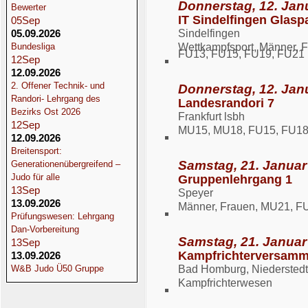
Donnerstag, 12. Jan
Bewerter
IT Sindelfingen Glaspa
05
Sep
05.09.2026
Sindelfingen
Bundesliga
Wettkampfsport, Männer,
FU13, FU15, FU19, FU21
12
Sep
12.09.2026
2. Offener Technik- und
Donnerstag, 12. Jan
Randori- Lehrgang des
Landesrandori 7
Bezirks Ost 2026
Frankfurt lsbh
12
Sep
MU15, MU18, FU15, FU1
12.09.2026
Breitensport:
Samstag, 21. Januar
Generationenübergreifend –
Judo für alle
Gruppenlehrgang 1
13
Sep
Speyer
13.09.2026
Männer, Frauen, MU21, F
Prüfungswesen: Lehrgang
Dan-Vorbereitung
Samstag, 21. Januar
13
Sep
Kampfrichterversam
13.09.2026
W&B Judo Ü50 Gruppe
Bad Homburg, Niederstedt
Kampfrichterwesen