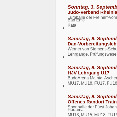
Sonntag, 3. Septemb
Judo-Verband Rheinla
Turnhalle der Freiherr-vo
Bad Ems
Kata
Samstag, 9. Septemb
Dan-Vorbereitungsleh
Werner von Siemens-Schule
Lehrgänge, Prüfungswese
Samstag, 9. Septemb
HJV Lehrgang U17
BudoArena Maintal Aschers
MU17, MU18, FU17, FU18
Samstag, 9. Septemb
Offenes Randori Trai
Sporthalle der Fürst Joha
Hadamar
MU13, MU15, MU18, FU13