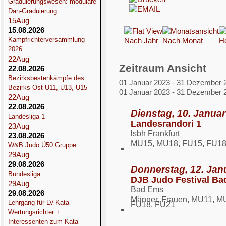
Graduierungswesen: modulare
Dan-Graduierung
15
Aug
15.08.2026
Kampfrichterversammlung
Nach Jahr
Nach Monat
H
2026
22
Aug
Zeitraum Ansicht
22.08.2026
Bezirksbestenkämpfe des
01 Januar 2023 - 31 Dezember 
Bezirks Ost U11, U13, U15
01 Januar 2023 - 31 Dezember 
22
Aug
22.08.2026
Dienstag, 10. Januar
Landesliga 1
Landesrandori 1
23
Aug
lsbh Frankfurt
23.08.2026
MU15, MU18, FU15, FU1
W&B Judo Ü50 Gruppe
29
Aug
29.08.2026
Donnerstag, 12. Jan
Bundesliga
DJB Judo Festival B
29
Aug
Bad Ems
29.08.2026
Männer, Frauen, MU11, M
Lehrgang für LV-Kata-
FU18, FU21
Wertungsrichter +
Interessenten zum Kata