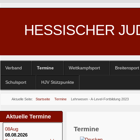
HESSISCHER JU
Verband
Termine
Wettkampfsport
Breitensport
Schulsport
HJV Stützpunkte
Aktuelle Seite:
Startseite
Termine
Lehrwesen - A-Level-Fortbildung 2023
Aktuelle Termine
Termine
08
Aug
08.08.2026