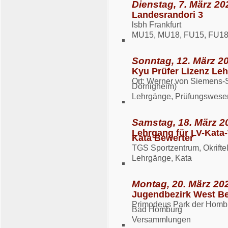
Dienstag, 7. März 20
Landesrandori 3
lsbh Frankfurt
MU15, MU18, FU15, FU1
Sonntag, 12. März 20
Kyu Prüfer Lizenz Le
Ort: Werner von Siemens-S
Dörnigheim)
Lehrgänge, Prüfungswese
Samstag, 18. März 2
Lehrgang für LV-Kata
Kata Bewerter
TGS Sportzentrum, Okriftel
Lehrgänge, Kata
Montag, 20. März 202
Jugendbezirk West B
Primodeus Park der Hombu
Bad Homburg
Versammlungen