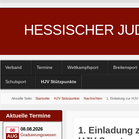
HESSISCHER JU
Verband
Termine
Wettkampfsport
Breitensport
Schulsport
HJV Stützpunkte
Aktuelle Seite:
Startseite
HJV Stützpunkte
Nachrichten
1. Einladung zur HJ
2024
Aktuelle Termine
1. Einladung
08.08.2026
08
Graduierungswesen:
AUG