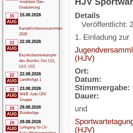
HJV Sportwar
modulare Dan-
Graduierung
Details
15.08.2026
15
AUG
Veröffentlicht: 
Kampfrichterversammlung
2026
1. Einladung zur
22.08.2026
22
AUG
Jugendversammlu
Bezirksbestenkämpfe
(HJV)
des Bezirks Ost U11,
U13, U15
Ort: wird 
22.08.2026
22
Datum:
Sonn
Landesliga 1
AUG
Stimmvergabe:
23.08.2026
23
W&B Judo Ü50
Dauer:
10:00
AUG
Gruppe
29.08.2026
und
29
Bundesliga
AUG
Sportwartetagun
29.08.2026
29
Lehrgang für LV-
(HJV)
AUG
Kata-Wertungsrichter