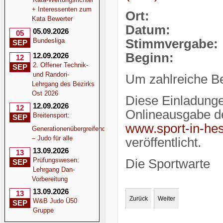
+ Interessenten zum
Ort: wird 
Kata Bewerter
Datum:
Sonnt
05.09.2026
05
Bundesliga
Stimmvergabe:
SEP
Beginn:
14.
12.09.2026
12
2. Offener Technik-
SEP
und Randori-
Um zahlreiche Be
Lehrgang des Bezirks
Ost 2026
Diese Einladunge
12.09.2026
12
Onlineausgabe de
Breitensport:
SEP
www.sport-in-he
Generationenübergreifend
– Judo für alle
veröffentlicht.
13.09.2026
13
Prüfungswesen:
Die Sportwarte
SEP
Lehrgang Dan-
Vorbereitung
13.09.2026
13
Zurück
Weiter
W&B Judo Ü50
SEP
Gruppe