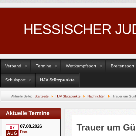
HESSISCHER JU
Verband
Termine
Wettkampfsport
Breitensport
Schulsport
HJV Stützpunkte
Aktuelle Seite:
Startseite
HJV Stützpunkte
Nachrichten
Trauer um Günte
Aktuelle Termine
Trauer um Gün
07.08.2026
07
Dan-
AUG