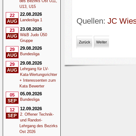
des Bezirks Ost U11,
U13, U15
22.08.2026
22
Quellen:
JC Wie
Landesliga 1
AUG
23.08.2026
23
W&B Judo Ü50
AUG
Gruppe
Zurück
Weiter
29.08.2026
29
Bundesliga
AUG
29.08.2026
29
Lehrgang für LV-
AUG
Kata-Wertungsrichter
+ Interessenten zum
Kata Bewerter
05.09.2026
05
Bundesliga
SEP
12.09.2026
12
2. Offener Technik-
SEP
und Randori-
Lehrgang des Bezirks
Ost 2026