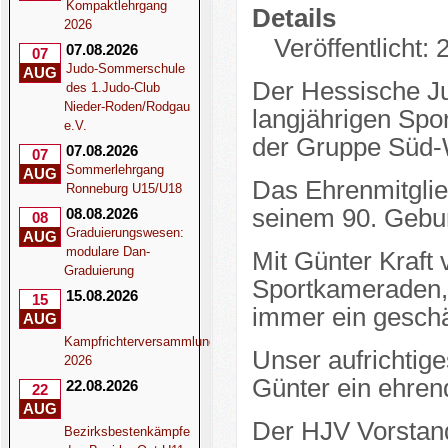
Kompaktlehrgang
Details
2026
Veröffentlicht: 
07.08.2026
07
Judo-Sommerschule
AUG
Der Hessische Ju
des 1.Judo-Club
Nieder-Roden/Rodgau
langjährigen Sp
e.V.
der Gruppe Süd-W
07.08.2026
07
Sommerlehrgang
AUG
Das Ehrenmitgli
Ronneburg U15/U18
seinem 90. Gebur
08.08.2026
08
Graduierungswesen:
AUG
modulare Dan-
Mit Günter Kraft 
Graduierung
Sportkameraden, 
15.08.2026
15
immer ein geschä
AUG
Kampfrichterversammlung
Unser aufrichtige
2026
Günter ein ehre
22.08.2026
22
AUG
Der HJV Vorstan
Bezirksbestenkämpfe