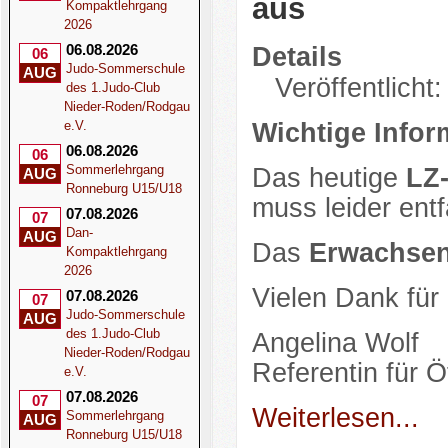
aus
Kompaktlehrgang
2026
06.08.2026
Details
06
Judo-Sommerschule
AUG
Veröffentlicht:
des 1.Judo-Club
Nieder-Roden/Rodgau
e.V.
Wichtige Infor
06.08.2026
06
Sommerlehrgang
Das heutige
LZ-
AUG
Ronneburg U15/U18
muss leider entf
07.08.2026
07
Dan-
AUG
Das
Erwachsen
Kompaktlehrgang
2026
Vielen Dank für
07.08.2026
07
Judo-Sommerschule
AUG
des 1.Judo-Club
Angelina Wolf
Nieder-Roden/Rodgau
Referentin für Öf
e.V.
07.08.2026
07
Weiterlesen...
Sommerlehrgang
AUG
Ronneburg U15/U18