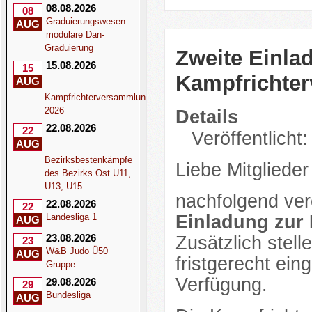
08.08.2026
08
Graduierungswesen:
AUG
modulare Dan-
Graduierung
Zweite Einla
15.08.2026
15
Kampfrichte
AUG
Kampfrichterversammlung
2026
Details
22.08.2026
22
Veröffentlicht:
AUG
Bezirksbestenkämpfe
Liebe Mitglieder
des Bezirks Ost U11,
U13, U15
nachfolgend verö
22.08.2026
22
Einladung zur
Landesliga 1
AUG
23.08.2026
Zusätzlich stell
23
W&B Judo Ü50
AUG
fristgerecht ei
Gruppe
Verfügung.
29.08.2026
29
Bundesliga
AUG