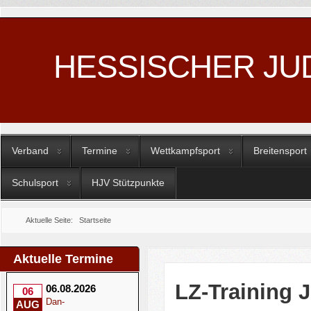
HESSISCHER JU
Verband
Termine
Wettkampfsport
Breitensport
Schulsport
HJV Stützpunkte
Aktuelle Seite:
Startseite
Aktuelle Termine
LZ-Training J
06.08.2026
06
Dan-
AUG