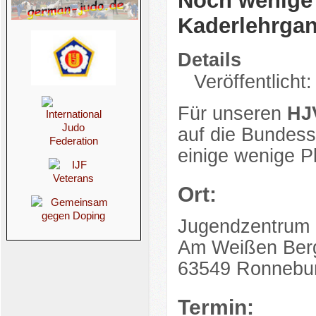
Noch wenige R
Kaderlehrga
Details
Veröffentlicht:
Für unseren
HJ
auf die Bundessi
einige wenige Pl
Ort:
Jugendzentrum
Am Weißen Ber
63549 Ronnebu
Termin: