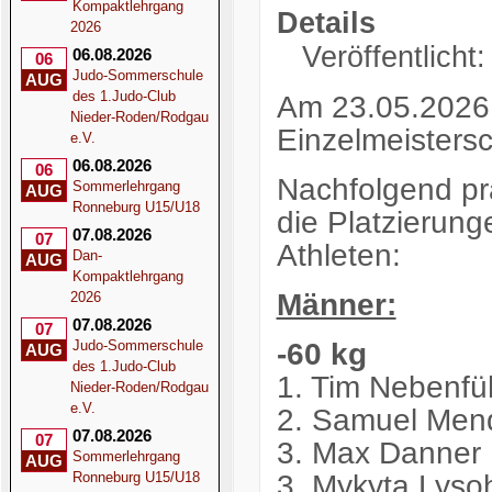
Kompaktlehrgang
Details
2026
Veröffentlicht
06.08.2026
06
Judo-Sommerschule
AUG
des 1.Judo-Club
Am 23.05.2026 
Nieder-Roden/Rodgau
Einzelmeistersc
e.V.
06.08.2026
06
Nachfolgend pr
Sommerlehrgang
AUG
Ronneburg U15/U18
die Platzierun
07.08.2026
07
Athleten:
Dan-
AUG
Kompaktlehrgang
Männer:
2026
07.08.2026
07
-60 kg
Judo-Sommerschule
AUG
des 1.Judo-Club
1. Tim Nebenfü
Nieder-Roden/Rodgau
e.V.
2. Samuel Mend
07.08.2026
07
3. Max Danner 
Sommerlehrgang
AUG
3. Mykyta Lys
Ronneburg U15/U18