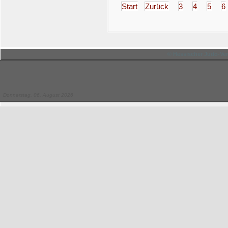
Start
Zurück
3
4
5
6
© Hessischer Judo-Ver
Donnerstag, 06. August 2026