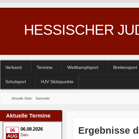
HESSISCHER JU
Verband
Termine
Wettkampfsport
Breitensport
Schulsport
HJV Stützpunkte
Aktuelle Seite:
Startseite
Aktuelle Termine
Ergebnisse d
06.08.2026
06
Dan-
AUG