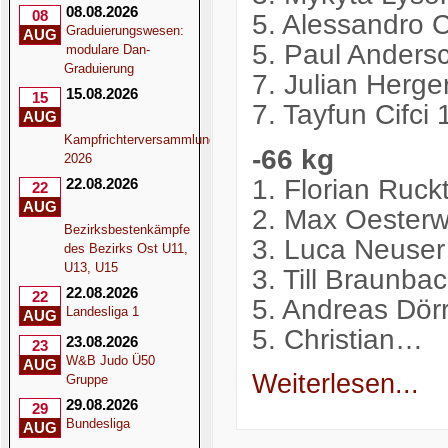
08.08.2026
08
5. Alessandro 
Graduierungswesen:
AUG
5. Paul Andersc
modulare Dan-
Graduierung
7. Julian Herge
15.08.2026
15
7. Tayfun Cifci
AUG
Kampfrichterversammlung
-66 kg
2026
1. Florian Ruck
22.08.2026
22
AUG
2. Max Oesterw
Bezirksbestenkämpfe
3. Luca Neuse
des Bezirks Ost U11,
U13, U15
3. Till Braunb
22.08.2026
22
5. Andreas Dör
Landesliga 1
AUG
5. Christian…
23.08.2026
23
W&B Judo Ü50
AUG
Weiterlesen...
Gruppe
29.08.2026
29
Bundesliga
AUG