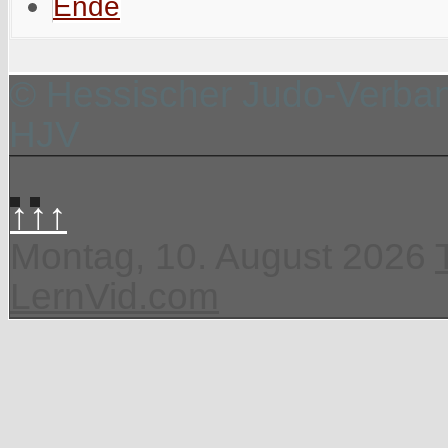
Ende
© Hessischer Judo-Verband
HJV
↑↑↑
Montag, 10. August 2026
LernVid.com