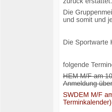
zurück erstattet
Die Gruppenmeist
und somit und j
Die Sportwarte 
folgende Termin
HEM M/F am 10.
Anmeldung über
SWDEM M/F am 2
Terminkalender)