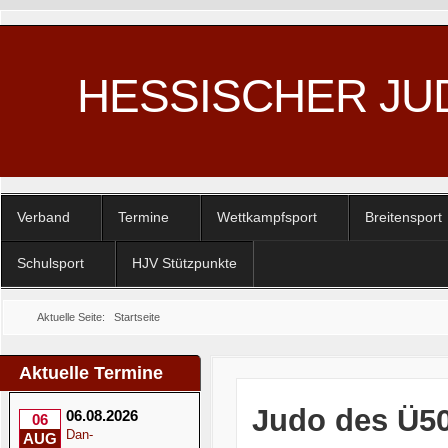
HESSISCHER JU
Verband
Termine
Wettkampfsport
Breitensport
Schulsport
HJV Stützpunkte
Aktuelle Seite:
Startseite
Aktuelle Termine
Judo des Ü50
06.08.2026
06
Dan-
AUG