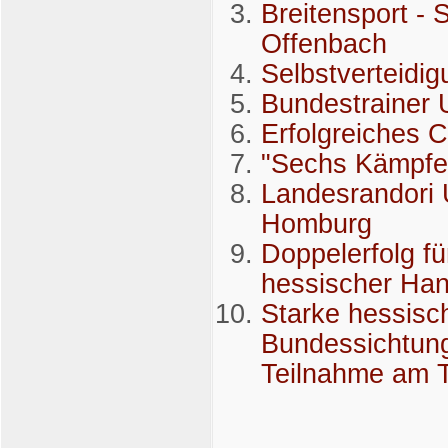
Breitensport -
Offenbach
Selbstverteidi
Bundestrainer
Erfolgreiches 
"Sechs Kämpfe
Landesrandori
Homburg
Doppelerfolg fü
hessischer Ha
Starke hessisc
Bundessichtung
Teilnahme am T