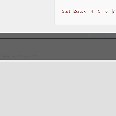
Start
Zurück
4
5
6
7
© Hessischer Judo-Ver
Donnerstag, 06. August 2026