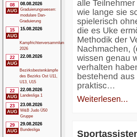
alle Teilnehme
08.08.2026
08
Graduierungswesen:
wie lange sie 
AUG
modulare Dan-
spielerisch ohn
Graduierung
die es Uke ermö
15.08.2026
15
AUG
Methodik der V
Kampfrichterversammlung
Nachmachen, (d
2026
wissen genau wa
22.08.2026
22
AUG
verhalten haben
Bezirksbestenkämpfe
bestehend aus 
des Bezirks Ost U11,
U13, U15
praktisc…
22.08.2026
22
Landesliga 1
AUG
Weiterlesen...
23.08.2026
23
W&B Judo Ü50
AUG
Gruppe
29.08.2026
29
Bundesliga
AUG
Sportassiste