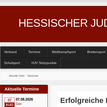
HESSISCHER JU
Verband
Termine
Wettkampfsport
Breitensport
Schulsport
HJV Stützpunkte
Aktuelle Seite:
Startseite
Aktuelle Termine
Erfolgreiche
07.08.2026
07
Dan-
AUG