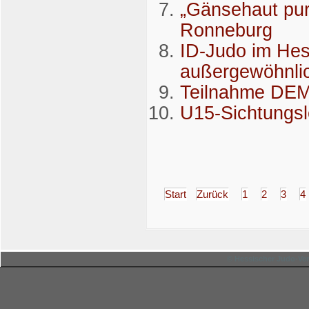
„Gänsehaut pur
Ronneburg
ID-Judo im Hes
außergewöhnli
Teilnahme DEM
U15-Sichtungs
Start
Zurück
1
2
3
4
© Hessischer Judo-Ver