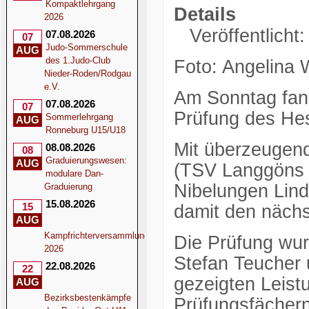
Kompaktlehrgang
Details
2026
Veröffentlicht
07.08.2026
07
Judo-Sommerschule
AUG
des 1.Judo-Club
Foto: Angelina 
Nieder-Roden/Rodgau
e.V.
Am Sonntag fand
07.08.2026
07
Prüfung des Hes
Sommerlehrgang
AUG
Ronneburg U15/U18
Mit überzeugen
08.08.2026
08
Graduierungswesen:
AUG
(TSV Langgöns 
modulare Dan-
Nibelungen Linde
Graduierung
15.08.2026
15
damit den näch
AUG
Kampfrichterversammlung
Die Prüfung wur
2026
Stefan Teucher
22.08.2026
22
gezeigten Leist
AUG
Bezirksbestenkämpfe
Prüfungsfächern