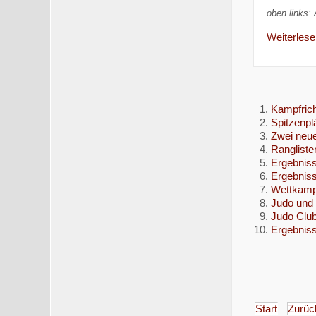
oben links: 
Weiterlesen
Kampfrich
Spitzenpl
Zwei neu
Rangliste
Ergebnis
Ergebnis
Wettkampf
Judo und 
Judo Clu
Ergebnis
Start
Zurüc