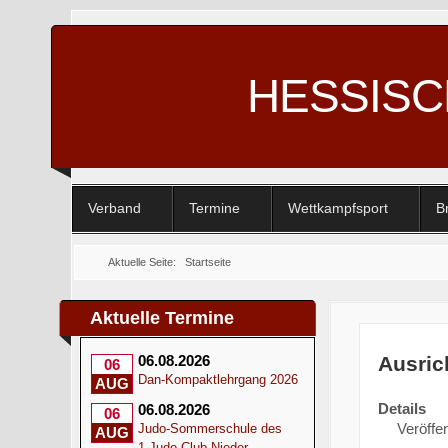
HESSIS
Verband
Termine
Wettkampfsport
B
Aktuelle Seite:
Startseite
Aktuelle Termine
Ausric
06.08.2026
06
Dan-Kompaktlehrgang 2026
AUG
Details
06.08.2026
06
Veröffen
Judo-Sommerschule des
AUG
1.Judo-Club Nieder-