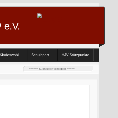
D
e.V.
Kindeswohl
Schulsport
HJV Stützpunkte