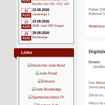
AUG
Bezirks Ost U11, U13, U15
Rainer Dö
22.08.2026
22
Referent S
Landesliga 1
AUG
23.08.2026
23
W&B Judo Ü50 Gruppe
Weiterlesen
AUG
29.08.2026
29
Bundesliga
AUG
Digital
Links
Details
Veröffen
Das
Hessi
Serviceang
Ziel ist e
Hierzu ist 