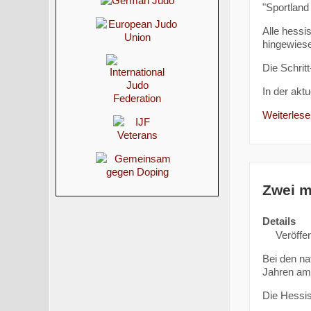
"Sportland
Alle hessi
hingewiese
Die Schrit
In der akt
Weiterlesen
Zwei m
Details
Veröffen
Bei den na
Jahren am 
Die Hessis