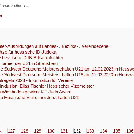
Adrian Keller, T…
...
ter-Ausbildungen auf Landes- / Bezirks- / Vereinsebene
ätze für hessische ID-Judoka
e hessische DJB-B-Kampfrichter
nturnier der U21 in Strausberg
se Südwest Deutsche Meisterschaften U21 am 12.02.2023 in Heuswe
se Südwest Deutsche Meisterschaften U18 am 11.02.2023 in Heuswe
regeln 2023 - Information für Vereine
Inklusion: Elias Tischler Hessischer Vizemeister
b Wiesbaden gewinnt IJF Judo Award
se Hessische Einzelmeisterschaften U21
k
127
128
129
130
131
132
133
134
135
136