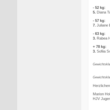
- 52 kg:
5.
Diana T
- 57 kg:
7.
Juliane
- 63 kg:
3.
Rabea H
+ 78 kg:
3.
Sofiia 
Gewichtskla
Gewichtskla
Herzlichen
Marion H
HJV Jugen