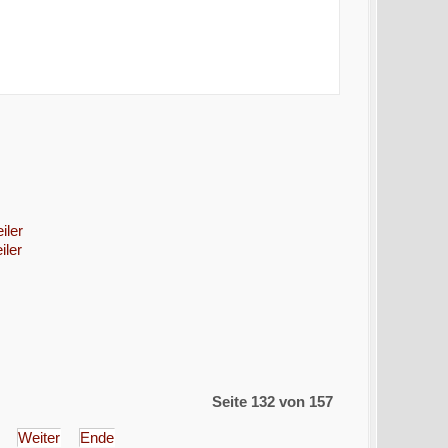
iler
iler
Seite 132 von 157
Weiter
Ende