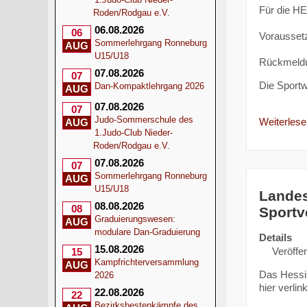
Für die HE
Roden/Rodgau e.V.
06.08.2026
06
Vorausset
Sommerlehrgang Ronneburg
AUG
U15/U18
Rückmeldun
07.08.2026
07
Die Sport
Dan-Kompaktlehrgang 2026
AUG
07.08.2026
07
Judo-Sommerschule des
Weiterlesen
AUG
1.Judo-Club Nieder-
Roden/Rodgau e.V.
07.08.2026
07
Sommerlehrgang Ronneburg
AUG
U15/U18
Landes
08.08.2026
08
Sportv
Graduierungswesen:
AUG
modulare Dan-Graduierung
Details
15.08.2026
Veröffen
15
Kampfrichterversammlung
AUG
Das Hessi
2026
hier verlink
22.08.2026
22
Bezirksbestenkämpfe des