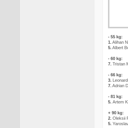
- 55 kg:
1.
Alihan N
5.
Albert 
- 60 kg:
7.
Tristan 
- 66 kg:
3.
Leonardo
7.
Adrian D
- 81 kg:
5.
Artem K
+ 90 kg:
2.
Oleksii
5.
Yarosla