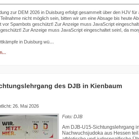
ung zur DEM 2026 in Duisburg erfolgt gesammelt über den HJV für all
e Teilnahme nicht möglich sein, bitten wir um eine Absage bis heute 
t vor Spambots geschützt! Zur Anzeige muss JavaScript eingeschalte
eschützt! Zur Anzeige muss JavaScript eingeschaltet sein!
, da mor
ettkämpfe in Duisburg wü…
...
chtungslehrgang des DJB in Kienbaum
tlicht: 26. Mai 2026
Foto: DJB
Am DJB-U15-Sichtungslehrgang i
Nachwuchsjudoka aus Hessen teil
athletische und judospezifische Ü