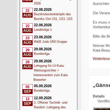
Ausrichter
2026
22.08.2026
22
Die Veranst
Bezirksbestenkämpfe des
AUG
Bezirks Ost U11, U13, U15
Es muss m
22.08.2026
22
Vorbereitu
Landesliga 1
AUG
Bitte die 
23.08.2026
23
W&B Judo Ü50 Gruppe
AUG
Werner Mü
29.08.2026
29
Kata-Beauf
Bundesliga
AUG
Weiterlesen
29.08.2026
29
Lehrgang für LV-Kata-
AUG
Wertungsrichter +
Interessenten zum Kata
Bewerter
„Gänse
05.09.2026
05
Bundesliga
SEP
Details
12.09.2026
12
Veröffen
2. Offener Technik- und
SEP
Randori- Lehrgang des