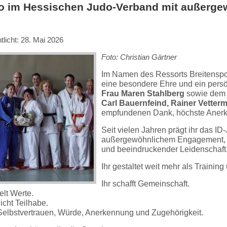
o im Hessischen Judo-Verband mit außerg
tlicht: 28. Mai 2026
Foto: Christian Gärtner
Im Namen des Ressorts Breitenspo
eine besondere Ehre und ein persö
Frau Maren Stahlberg
sowie dem 
Carl Bauernfeind, Rainer Vette
empfundenen Dank, höchste Aner
Seit vielen Jahren prägt ihr das I
außergewöhnlichem Engagement, h
und beeindruckender Leidenschaft
Ihr gestaltet weit mehr als Trainin
Ihr schafft Gemeinschaft.
telt Werte.
icht Teilhabe.
t Selbstvertrauen, Würde, Anerkennung und Zugehörigkeit.