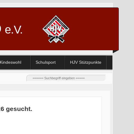
D
e.V.
Kindeswohl
Schulsport
HJV Stützpunkte
26 gesucht.