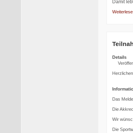
Damit leb
Weiterlesen
Teilna
Details
Veröffen
Herzliche
Informati
Das Meldeg
Die Akkred
Wir wünsch
Die Sportw