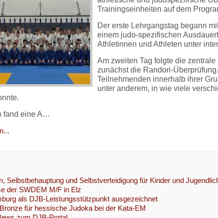
Trainingseinheiten auf dem Progr
Der erste Lehrgangstag begann mi
einem judo-spezifischen Ausdauerte
Athletinnen und Athleten unter int
Am zweiten Tag folgte die zentrale
zunächst die Randori-Überprüfung.
Teilnehmenden innerhalb ihrer Gr
unter anderem, in wie viele versch
nnte.
h fand eine A…
...
n, Selbstbehauptung und Selbstverteidigung für Kinder und Jugendli
se der SWDEM M/F in Elz
urg als DJB-Leistungsstützpunkt ausgezeichnet
Bronze für hessische Judoka bei der Kata-EM
 News zum DJB-Portal