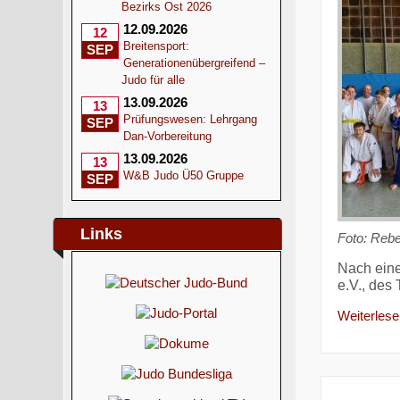
Bezirks Ost 2026
12.09.2026
12
Breitensport:
SEP
Generationenübergreifend –
Judo für alle
13.09.2026
13
Prüfungswesen: Lehrgang
SEP
Dan-Vorbereitung
13.09.2026
13
W&B Judo Ü50 Gruppe
SEP
Links
Foto:
Rebe
Nach eine
e.V., des
Weiterlesen