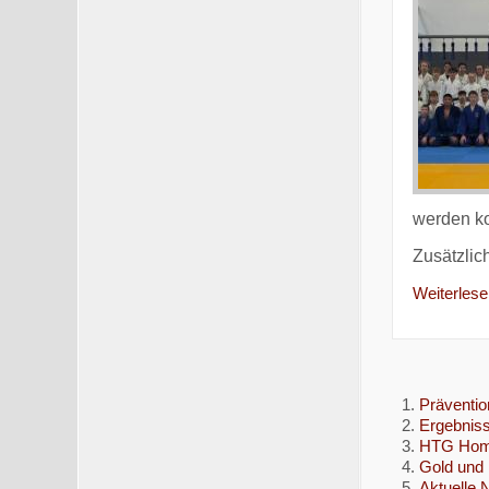
werden ko
Zusätzlic
Weiterlesen
Präventio
Ergebnis
HTG Homb
Gold und 
Aktuelle