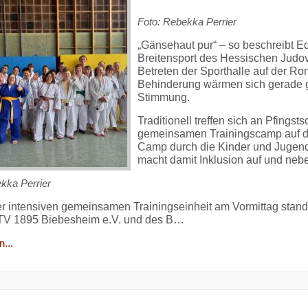
Foto: Rebekka Perrier
„Gänsehaut pur“ – so beschreibt E
Breitensport des Hessischen Judo
Betreten der Sporthalle auf der R
Behinderung wärmen sich gerade g
Stimmung.
Traditionell treffen sich an Pfing
gemeinsamen Trainingscamp auf de
Camp durch die Kinder und Jugend
macht damit Inklusion auf und neb
kka Perrier
r intensiven gemeinsamen Trainingseinheit am Vormittag stan
 TV 1895 Biebesheim e.V. und des B…
...