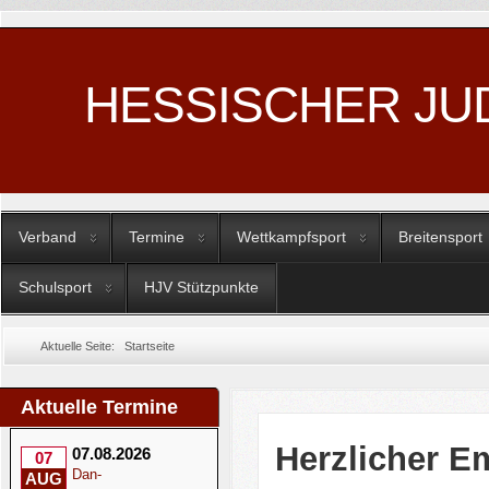
HESSISCHER JU
Verband
Termine
Wettkampfsport
Breitensport
Schulsport
HJV Stützpunkte
Aktuelle Seite:
Startseite
Aktuelle Termine
Herzlicher E
07.08.2026
07
Dan-
AUG