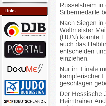
Rüsselsheim in 
Links
Silbermedaille b
Nach Siegen in
Weltmeister Ma
(HUN) konnte E
auch das Halbfi
entscheiden und
einziehen.
Nur im Finale m
kämpferischer L
geschlagen geb
Der Hessische J
Heimtrainer And