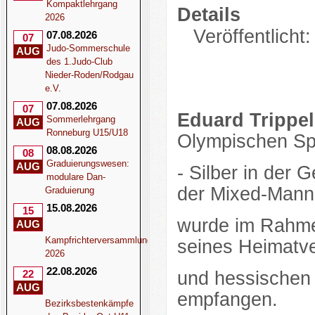
Kompaktlehrgang
Details
2026
Veröffentlicht
07.08.2026
07
Judo-Sommerschule
AUG
des 1.Judo-Club
Nieder-Roden/Rodgau
e.V.
07.08.2026
07
Eduard Trippel
Sommerlehrgang
AUG
Ronneburg U15/U18
Olympischen Spi
08.08.2026
08
Graduierungswesen:
AUG
- Silber in der 
modulare Dan-
der Mixed-Manns
Graduierung
15.08.2026
15
wurde im Rahmen
AUG
Kampfrichterversammlung
seines Heimatv
2026
22.08.2026
22
und hessischen
AUG
empfangen.
Bezirksbestenkämpfe