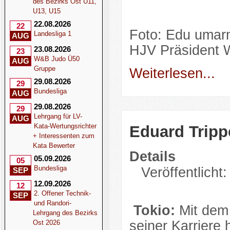
des Bezirks Ost U11,
U13, U15
22.08.2026
22
Foto: Edu umar
Landesliga 1
AUG
HJV Präsident Wi
23.08.2026
23
W&B Judo Ü50
AUG
Gruppe
Weiterlesen...
29.08.2026
29
Bundesliga
AUG
29.08.2026
29
Lehrgang für LV-
AUG
Kata-Wertungsrichter
Eduard Trippe
+ Interessenten zum
Kata Bewerter
Details
05.09.2026
05
Bundesliga
Veröffentlicht:
SEP
12.09.2026
12
2. Offener Technik-
SEP
und Randori-
Tokio:
Mit dem 
Lehrgang des Bezirks
seiner Karriere
Ost 2026