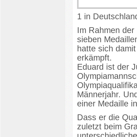
1 in Deutschland
Im Rahmen der O
sieben Medaille
hatte sich damit
erkämpft.
Eduard ist der 
Olympiamannsch
Olympiaqualifika
Männerjahr. Und
einer Medaille in
Dass er die Qual
zuletzt beim Gr
unterschiedliche