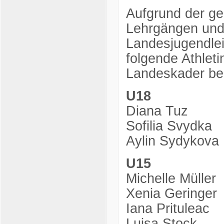
Aufgrund der ge
Lehrgängen und
Landesjugendlei
folgende Athlet
Landeskader be
U18
Diana Tuz
Sofilia Svydka
Aylin Sydykova
U15
Michelle Müller
Xenia Geringer
Iana Prituleac
Luisa Stock