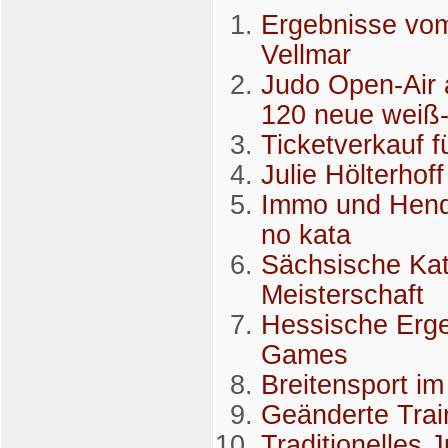
Ergebnisse vom
Vellmar
Judo Open-Air 
120 neue weiß-
Ticketverkauf f
Julie Hölterho
Immo und Hendr
no kata
Sächsische Kat
Meisterschaft
Hessische Erg
Games
Breitensport i
Geänderte Trai
Traditionelles 