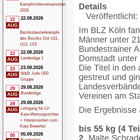
Kampfrichterversammlung
Details
2026
Veröffentlicht:
22.08.2026
22
AUG
Im BLZ Köln fan
Bezirksbestenkämpfe
Männer unter 21
des Bezirks Ost U11,
U13, U15
Bundestrainer An
22.08.2026
22
Domstadt unter 
Landesliga 1
AUG
Die Titel in de
23.08.2026
23
W&B Judo Ü50
AUG
gestreut und gi
Gruppe
Landesverbände
29.08.2026
29
Bundesliga
Vereinen am Sta
AUG
29.08.2026
29
Die Ergebnisse 
Lehrgang für LV-
AUG
Kata-Wertungsrichter
+ Interessenten zum
Kata Bewerter
bis 55 kg (4 Te
05.09.2026
05
2.
Malte Schrad
Bundesliga