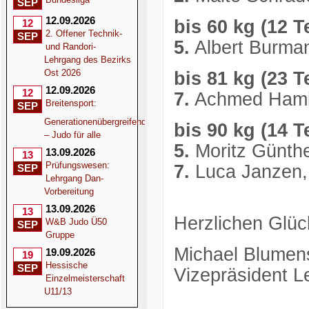
SEP
12.09.2026
bis 60 kg (12 T
12
2. Offener Technik-
SEP
5.
Albert Burma
und Randori-
Lehrgang des Bezirks
Ost 2026
bis 81 kg (23 T
12.09.2026
12
7.
Achmed Hami
Breitensport:
SEP
Generationenübergreifend
bis 90 kg (14 T
– Judo für alle
5.
Moritz Günt
13.09.2026
13
Prüfungswesen:
7.
Luca Janzen,
SEP
Lehrgang Dan-
Vorbereitung
13.09.2026
13
Herzlichen Glüc
W&B Judo Ü50
SEP
Gruppe
Michael Blumen
19.09.2026
19
Hessische
SEP
Vizepräsident L
Einzelmeisterschaft
U11/13