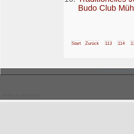
Budo Club Mühlh
Start
Zurück
113
114
1
© Hessischer Judo-Ver
Sonntag, 09. August 2026