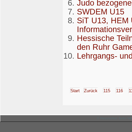
Judo bezogene 
SWDEM U15
SiT U13, HEM 
Informationsve
Hessische Teil
den Ruhr Gam
Lehrgangs- und
Start
Zurück
115
116
1
© Hessischer Judo-Ver