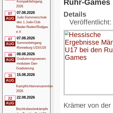
Ruhr-Games
Kompaktlehrgang
2026
07.08.2026
Details
07
Judo-Sommerschule
AUG
Veröffentlicht
des 1.Judo-Club
Nieder-Roden/Rodgau
e.V.
07.08.2026
07
Sommerlehrgang
AUG
Ronneburg U15/U18
08.08.2026
08
Graduierungswesen:
AUG
modulare Dan-
Graduierung
15.08.2026
15
AUG
Kampfrichterversammlung
2026
22.08.2026
22
AUG
Krämer von der 
Bezirksbestenkämpfe