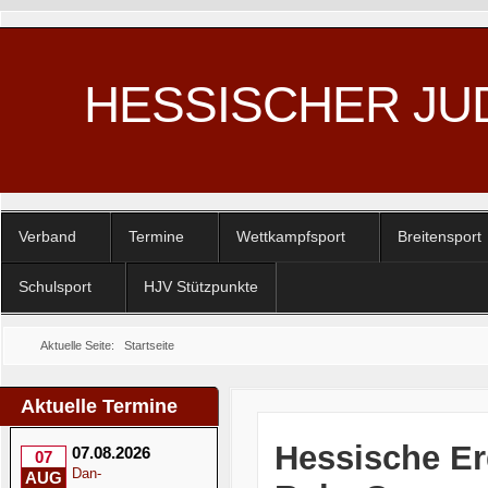
HESSISCHER JU
Verband
Termine
Wettkampfsport
Breitensport
Schulsport
HJV Stützpunkte
Aktuelle Seite:
Startseite
Aktuelle Termine
Hessische Er
07.08.2026
07
Dan-
AUG