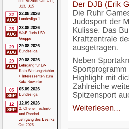
des Bezirks Ost U11,
Der DJB (Erik Gr
U13, U15
Die Ruhr Games
22.08.2026
22
Landesliga 1
Judosport der 
AUG
23.08.2026
Kulisse. Das Bu
23
W&B Judo Ü50
AUG
Kraftzentrale d
Gruppe
29.08.2026
ausgetragen.
29
Bundesliga
AUG
Neben Sportakr
29.08.2026
29
Lehrgang für LV-
AUG
Sportprogramm in
Kata-Wertungsrichter
Highlight mit d
+ Interessenten zum
Kata Bewerter
Zahlreiche weite
05.09.2026
05
Spitzensport au
Bundesliga
SEP
12.09.2026
12
Weiterlesen...
2. Offener Technik-
SEP
und Randori-
Lehrgang des Bezirks
Ost 2026