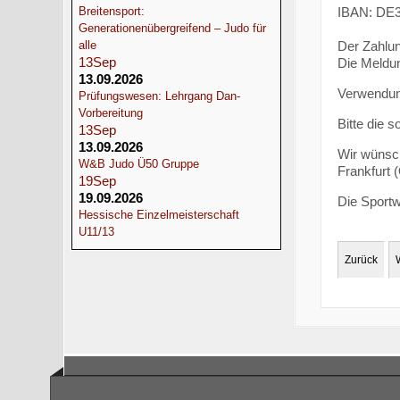
IBAN: DE3
Breitensport:
Generationenübergreifend – Judo für
Der Zahlun
alle
13
Sep
Die Meldun
13.09.2026
Verwendun
Prüfungswesen: Lehrgang Dan-
Vorbereitung
Bitte die 
13
Sep
13.09.2026
Wir wünsch
W&B Judo Ü50 Gruppe
Frankfurt 
19
Sep
19.09.2026
Die Sportw
Hessische Einzelmeisterschaft
U11/13
Zurück