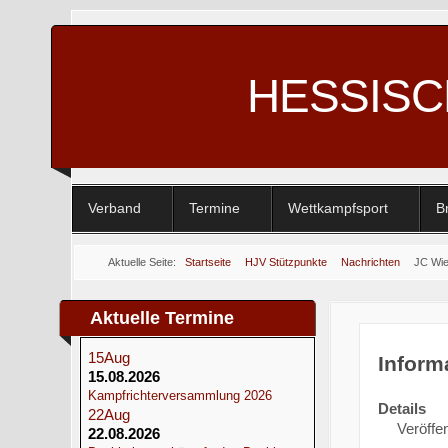
HESSIS
Verband
Termine
Wettkampfsport
B
Aktuelle Seite:
Startseite
HJV Stützpunkte
Nachrichten
JC Wie
Aktuelle Termine
15
Aug
Inform
15.08.2026
Kampfrichterversammlung 2026
Details
22
Aug
Veröffen
22.08.2026