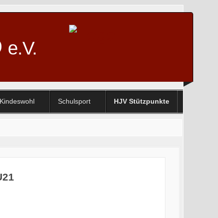
D
e.V.
Kindeswohl
Schulsport
HJV Stützpunkte
U21