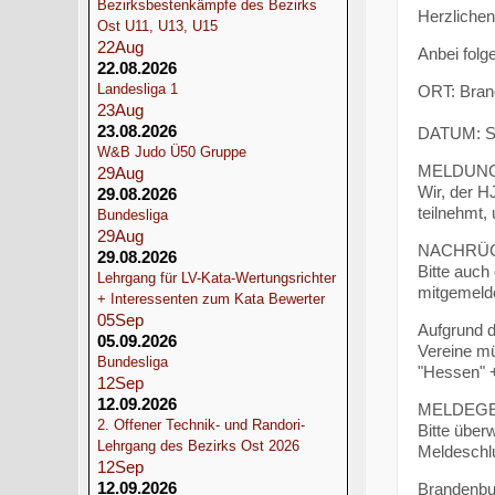
Bezirksbestenkämpfe des Bezirks
Herzlichen
Ost U11, U13, U15
22
Aug
Anbei folg
22.08.2026
Landesliga 1
ORT: Brand
23
Aug
23.08.2026
DATUM: Sa
W&B Judo Ü50 Gruppe
MELDUNG
29
Aug
Wir, der H
29.08.2026
teilnehmt,
Bundesliga
29
Aug
NACHRÜC
29.08.2026
Bitte auch
Lehrgang für LV-Kata-Wertungsrichter
mitgemeld
+ Interessenten zum Kata Bewerter
05
Sep
Aufgrund d
05.09.2026
Vereine mü
Bundesliga
"Hessen" +
12
Sep
12.09.2026
MELDEGE
2. Offener Technik- und Randori-
Bitte über
Lehrgang des Bezirks Ost 2026
Meldeschlu
12
Sep
12.09.2026
Brandenbu