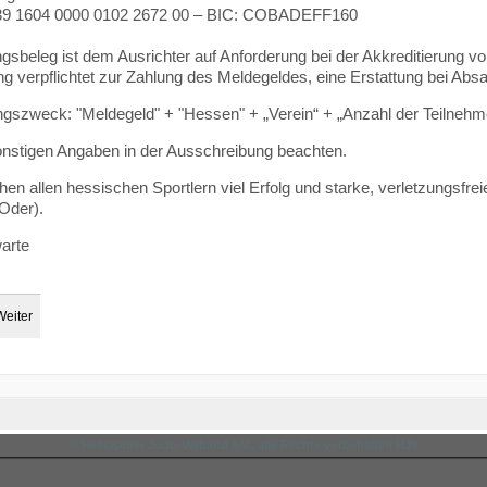
9 1604 0000 0102 2672 00 – BIC: COBADEFF160
gsbeleg ist dem Ausrichter auf Anforderung bei der Akkreditierung vo
g verpflichtet zur Zahlung des Meldegeldes, eine Erstattung bei Absage
gszweck: "Meldegeld" + "Hessen" + „Verein“ + „Anzahl der Teilne
sonstigen Angaben in der Ausschreibung beachten.
en allen hessischen Sportlern viel Erfolg und starke, verletzungsfre
(Oder).
arte
Weiter
© Hessischer Judo-Verband e.V., alle Rechte vorbehalten HJV