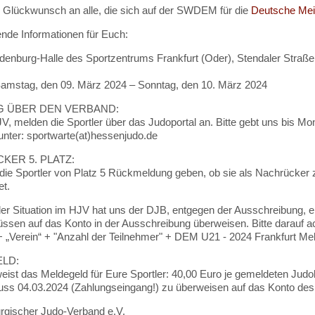
 Glückwunsch an alle, die sich auf der SWDEM für die
Deutsche Meis
ende Informationen für Euch:
enburg-Halle des Sportzentrums Frankfurt (Oder), Stendaler Straße 
mstag, den 09. März 2024 – Sonntag, den 10. März 2024
 ÜBER DEN VERBAND:
JV, melden die Sportler über das Judoportal an. Bitte gebt uns bis M
 unter: sportwarte(at)hessenjudo.de
KER 5. PLATZ:
 die Sportler von Platz 5 Rückmeldung geben, ob sie als Nachrücker 
et.
er Situation im HJV hat uns der DJB, entgegen der Ausschreibung, 
ssen auf das Konto in der Ausschreibung überweisen. Bitte darauf ac
 „Verein“ + "Anzahl der Teilnehmer" + DEM U21 - 2024 Frankfurt Mel
LD:
weist das Meldegeld für Eure Sportler: 40,00 Euro je gemeldeten Judo
ss 04.03.2024 (Zahlungseingang!) zu überweisen auf das Konto des
rgischer Judo-Verband e.V.