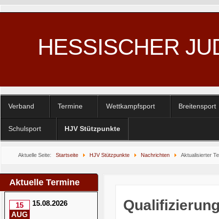
HESSISCHER JU
Verband
Termine
Wettkampfsport
Breitensport
Schulsport
HJV Stützpunkte
Aktuelle Seite:
Startseite
HJV Stützpunkte
Nachrichten
Aktualisierter 
Aktuelle Termine
Qualifizieru
15.08.2026
15
AUG