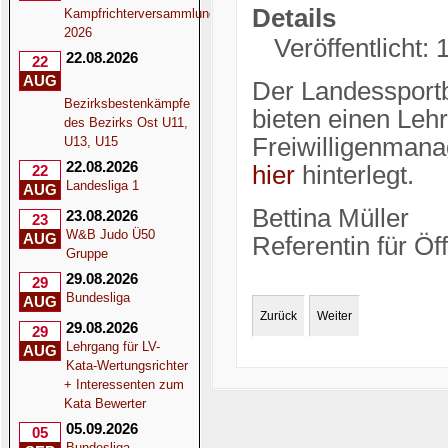
Details
Kampfrichterversammlung
2026
Veröffentlicht:
22.08.2026
22
AUG
Der Landessport
Bezirksbestenkämpfe
bieten einen Lehr
des Bezirks Ost U11,
Freiwilligenmana
U13, U15
22.08.2026
hier
hinterlegt.
22
Landesliga 1
AUG
Bettina Müller
23.08.2026
23
W&B Judo Ü50
AUG
Referentin für Öff
Gruppe
29.08.2026
29
Bundesliga
AUG
Zurück
Weiter
29.08.2026
29
Lehrgang für LV-
AUG
Kata-Wertungsrichter
+ Interessenten zum
Kata Bewerter
05.09.2026
05
Bundesliga