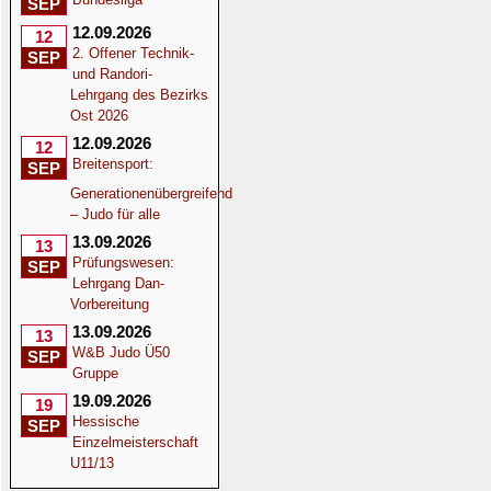
SEP
12.09.2026
12
2. Offener Technik-
SEP
und Randori-
Lehrgang des Bezirks
Ost 2026
12.09.2026
12
Breitensport:
SEP
Generationenübergreifend
– Judo für alle
13.09.2026
13
Prüfungswesen:
SEP
Lehrgang Dan-
Vorbereitung
13.09.2026
13
W&B Judo Ü50
SEP
Gruppe
19.09.2026
19
Hessische
SEP
Einzelmeisterschaft
U11/13