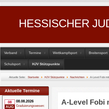
HESSISCHER JU
Verband
Termine
Wettkampfsport
Breitensport
Schulsport
HJV Stützpunkte
Aktuelle Seite:
Startseite
HJV Stützpunkte
Nachrichten
A-Level Fobi mi
Aktuelle Termine
A-Level Fobi 
08.08.2026
08
Graduierungswesen:
AUG