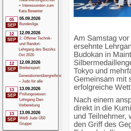
+ Interessenten zum
Kata Bewerter
05.09.2026
05
Bundesliga
SEP
12.09.2026
12
Am Samstag vor O
2. Offener Technik-
SEP
und Randori-
ersehnte Lehrgan
Lehrgang des Bezirks
Budokan in Mainta
Ost 2026
Silbermedailleng
12.09.2026
12
Breitensport:
SEP
Tokyo und mehrfa
Generationenübergreifend
Gemeinsam mit se
– Judo für alle
erfolgreiche Wet
13.09.2026
13
Prüfungswesen:
SEP
Nach einem ansp
Lehrgang Dan-
Vorbereitung
direkt in die Kum
13.09.2026
13
und Teilnehmer, w
W&B Judo Ü50
SEP
den Griff des Ge
Gruppe