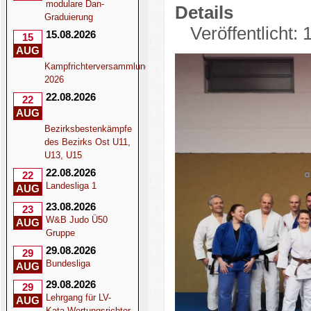
modulare Dan-
Details
Graduierung
Veröffentlicht: 
15.08.2026
15
AUG
Kampfrichterversammlung
2026
22.08.2026
22
AUG
Bezirksbestenkämpfe
des Bezirks Ost U11,
U13, U15
22.08.2026
22
Landesliga 1
AUG
23.08.2026
23
W&B Judo Ü50
AUG
Gruppe
29.08.2026
29
Bundesliga
AUG
29.08.2026
29
Lehrgang für LV-
AUG
Kata-Wertungsrichter