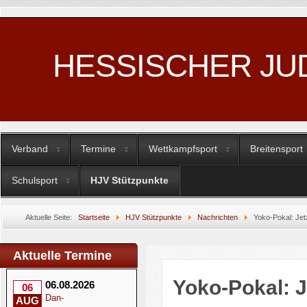
HESSISCHER JU
Verband
Termine
Wettkampfsport
Breitensport
Schulsport
HJV Stützpunkte
Aktuelle Seite:
Startseite
HJV Stützpunkte
Nachrichten
Yoko-Pokal: Jet
Aktuelle Termine
Yoko-Pokal: 
06.08.2026
06
Dan-
AUG