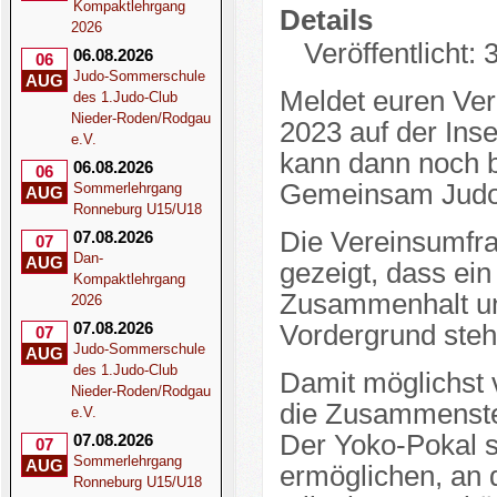
Kompaktlehrgang
Details
2026
Veröffentlicht:
06.08.2026
06
Judo-Sommerschule
AUG
Meldet euren Ver
des 1.Judo-Club
Nieder-Roden/Rodgau
2023 auf der Inse
e.V.
kann dann noch b
06.08.2026
06
Gemeinsam Judo 
Sommerlehrgang
AUG
Ronneburg U15/U18
Die Vereinsumfra
07.08.2026
07
Dan-
AUG
gezeigt, dass ein
Kompaktlehrgang
Zusammenhalt und
2026
07.08.2026
Vordergrund steh
07
Judo-Sommerschule
AUG
des 1.Judo-Club
Damit möglichst 
Nieder-Roden/Rodgau
die Zusammenstel
e.V.
Der Yoko-Pokal s
07.08.2026
07
Sommerlehrgang
AUG
ermöglichen, an
Ronneburg U15/U18