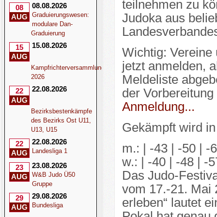
teilnehmen zu kö
08.08.2026
08
Graduierungswesen:
Judoka aus belie
AUG
modulare Dan-
Landesverbande
Graduierung
15.08.2026
15
Wichtig: Verein
AUG
jetzt anmelden, 
Kampfrichterversammlung
Meldeliste abgeb
2026
22.08.2026
der Vorbereitung
22
AUG
Anmeldung...
Bezirksbestenkämpfe
des Bezirks Ost U11,
Gekämpft wird in
U13, U15
22.08.2026
22
m.: | -43 | -50 | -
Landesliga 1
AUG
w.: | -40 | -48 | -5
23.08.2026
23
Das Judo-Festiva
W&B Judo Ü50
AUG
Gruppe
vom 17.-21. Mai 
29.08.2026
29
erleben“ lautet e
Bundesliga
AUG
Pokal hat genau 