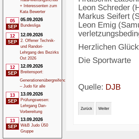
Leon Schreder (
+ Interessenten zum
Kata Bewerter
Markus Seifert (
05.09.2026
05
Leon Emig (Samu
Bundesliga
SEP
verletzungsbeding
12.09.2026
12
2. Offener Technik-
SEP
Herzlichen Glück
und Randori-
Lehrgang des Bezirks
Ost 2026
Die Sportwarte
12.09.2026
12
Breitensport:
SEP
Generationenübergreifend
Quelle:
DJB
– Judo für alle
13.09.2026
13
Prüfungswesen:
SEP
Lehrgang Dan-
Zurück
Weiter
Vorbereitung
13.09.2026
13
W&B Judo Ü50
SEP
Gruppe