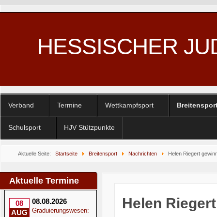
HESSISCHER JU
Verband
Termine
Wettkampfsport
Breitenspor
Schulsport
HJV Stützpunkte
Aktuelle Seite:
Startseite
Breitensport
Nachrichten
Helen Riegert gewinn
Aktuelle Termine
Helen Riegert
08.08.2026
08
Graduierungswesen:
AUG