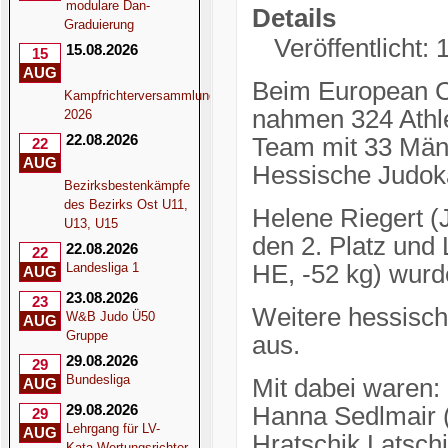
modulare Dan-
Details
Graduierung
Veröffentlicht: 
15.08.2026
15
AUG
Beim European C
Kampfrichterversammlung
nahmen 324 Athle
2026
22.08.2026
Team mit 33 Män
22
AUG
Hessische Judok
Bezirksbestenkämpfe
des Bezirks Ost U11,
Helene Riegert (
U13, U15
den 2. Platz und
22.08.2026
22
Landesliga 1
HE, -52 kg) wurd
AUG
23.08.2026
23
Weitere hessisch
W&B Judo Ü50
AUG
Gruppe
aus.
29.08.2026
29
Bundesliga
Mit dabei waren:
AUG
29.08.2026
Hanna Sedlmair 
29
Lehrgang für LV-
AUG
Hratschik Latsch
Kata-Wertungsrichter