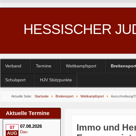
HESSISCHER JU
Verband
Termine
Wettkampfsport
Breitenspor
Schulsport
HJV Stützpunkte
Aktuelle Seite:
Startseite
Breitensport
Wettkampfsport
Ausschreibung/T
Aktuelle Termine
Immo und Hen
07.08.2026
07
Dan-
AUG