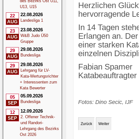
des Bezirks Ost U11,
Herzlichen Glüc
U13, U15
hervorragende Le
22.08.2026
22
Landesliga 1
AUG
In 14 Tagen steh
23.08.2026
23
Erlangen an. Der
W&B Judo Ü50
AUG
Gruppe
einer starken Ka
29.08.2026
29
einzelnen Diszip
Bundesliga
AUG
29.08.2026
Fabian Spamer
29
Lehrgang für LV-
AUG
Katabeauftragter
Kata-Wertungsrichter
+ Interessenten zum
Kata Bewerter
05.09.2026
05
Fotos: Dino Secic, IJF
Bundesliga
SEP
12.09.2026
12
2. Offener Technik-
SEP
und Randori-
Zurück
Weiter
Lehrgang des Bezirks
Ost 2026