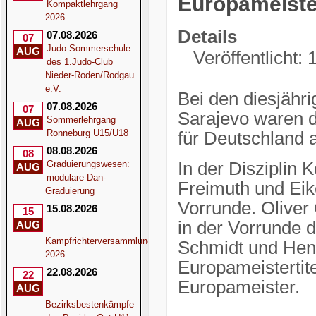
Europameiste
Kompaktlehrgang
2026
Details
07.08.2026
07
Judo-Sommerschule
AUG
Veröffentlicht: 
des 1.Judo-Club
Nieder-Roden/Rodgau
e.V.
Bei den diesjähr
07.08.2026
07
Sarajevo waren 
Sommerlehrgang
AUG
Ronneburg U15/U18
für Deutschland 
08.08.2026
08
Graduierungswesen:
In der Disziplin 
AUG
modulare Dan-
Freimuth und Eike
Graduierung
Vorrunde. Oliver
15.08.2026
15
in der Vorrunde 
AUG
Kampfrichterversammlung
Schmidt und Hend
2026
Europameistertit
22.08.2026
22
Europameister.
AUG
Bezirksbestenkämpfe