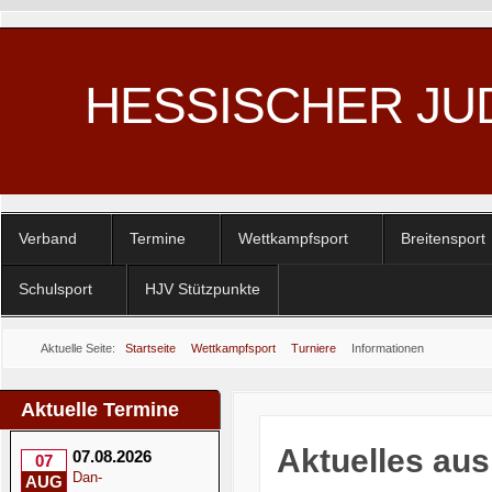
HESSISCHER JU
Verband
Termine
Wettkampfsport
Breitensport
Schulsport
HJV Stützpunkte
Aktuelle Seite:
Startseite
Wettkampfsport
Turniere
Informationen
Aktuelle Termine
Aktuelles aus
07.08.2026
07
Dan-
AUG