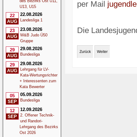
des Bezirks Ost U11,
per Mail
jugendl
U13, U15
22.08.2026
22
Landesliga 1
AUG
Die Landesjugend
23.08.2026
23
W&B Judo Ü50
AUG
Gruppe
29.08.2026
29
Zurück
Weiter
Bundesliga
AUG
29.08.2026
29
Lehrgang für LV-
AUG
Kata-Wertungsrichter
+ Interessenten zum
Kata Bewerter
05.09.2026
05
Bundesliga
SEP
12.09.2026
12
2. Offener Technik-
SEP
und Randori-
Lehrgang des Bezirks
Ost 2026