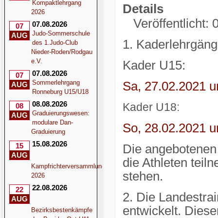
Kompaktlehrgang
Details
2026
Veröffentlicht:
07.08.2026
07
Judo-Sommerschule
AUG
1. Kaderlehrgänge
des 1.Judo-Club
Nieder-Roden/Rodgau
e.V.
Kader U15:
07.08.2026
07
Sommerlehrgang
Sa, 27.02.2021 u
AUG
Ronneburg U15/U18
08.08.2026
Kader U18:
08
Graduierungswesen:
AUG
modulare Dan-
So, 28.02.2021 u
Graduierung
15.08.2026
15
Die angebotenen L
AUG
die Athleten teil
Kampfrichterversammlung
stehen.
2026
22.08.2026
22
2. Die Landestrai
AUG
entwickelt. Diese
Bezirksbestenkämpfe