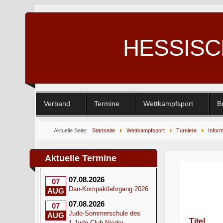
HESSIS
Verband
Termine
Wettkampfsport
B
Aktuelle Seite:
Startseite
Wettkampfsport
Turniere
Infor
bei Grand Slam
Aktuelle Termine
07.08.2026
07
Dan-Kompaktlehrgang 2026
AUG
07.08.2026
07
Judo-Sommerschule des
AUG
Titel
1.Judo-Club Nieder-