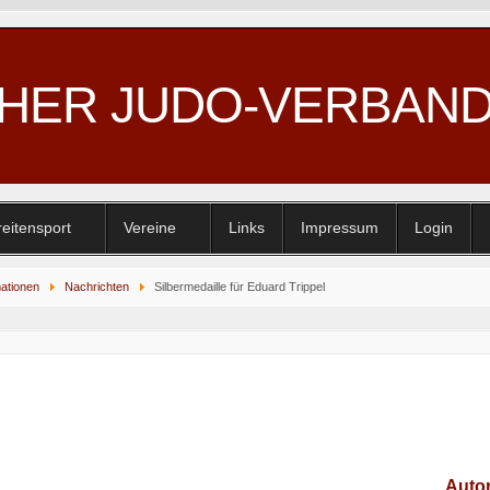
CHER JUDO-VERBAN
reitensport
Vereine
Links
Impressum
Login
mationen
Nachrichten
Silbermedaille für Eduard Trippel
Auto