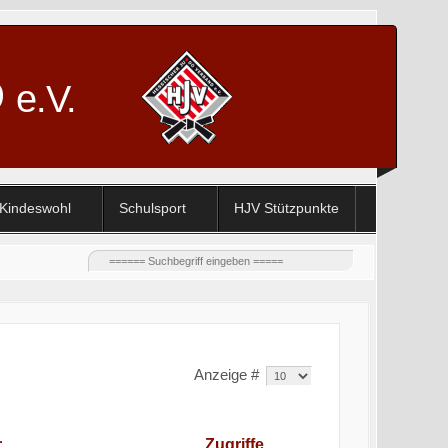
D
e.V.
Kindeswohl
Schulsport
HJV Stützpunkte
Anzeige #
r
Zugriffe