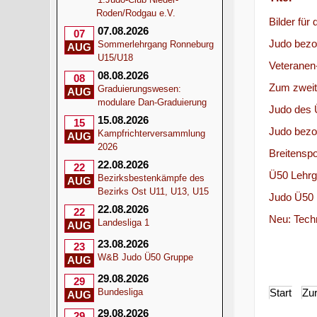
Roden/Rodgau e.V.
Bilder für
07.08.2026
07
Judo bezog
Sommerlehrgang Ronneburg
AUG
U15/U18
Veteranen
08.08.2026
08
Zum zweit
Graduierungswesen:
AUG
modulare Dan-Graduierung
Judo des 
15.08.2026
15
Judo bezog
Kampfrichterversammlung
AUG
2026
Breitensp
22.08.2026
22
Ü50 Lehrg
Bezirksbestenkämpfe des
AUG
Bezirks Ost U11, U13, U15
Judo Ü50 
22.08.2026
22
Neu: Tech
Landesliga 1
AUG
23.08.2026
23
W&B Judo Ü50 Gruppe
AUG
29.08.2026
29
Start
Zu
Bundesliga
AUG
29.08.2026
29