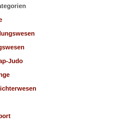
ategorien
e
dungswesen
gswesen
ap-Judo
nge
ichterwesen
port