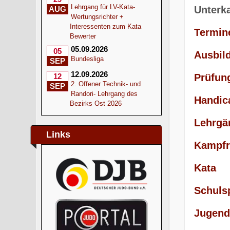
Lehrgang für LV-Kata-
Unterk
AUG
Wertungsrichter +
Interessenten zum Kata
Termin
Bewerter
05.09.2026
05
Ausbil
Bundesliga
SEP
12.09.2026
Prüfun
12
2. Offener Technik- und
SEP
Randori- Lehrgang des
Handic
Bezirks Ost 2026
Lehrgä
Links
Kampfr
Kata
Schuls
Jugend