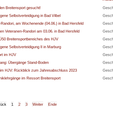
 den Breitensport gesucht!
Gesch
ene Selbstverteidigung in Bad Vilbel
Geschr
-Randori, am Wochenende (04.06.) in Bad Hersfeld
Gesch
en Veteranen-Randori am 03.06. in Bad Hersfeld
Gesch
Ü50 Breitensportbereiches des HJV
Geschr
ene Selbstverteidigung II in Marburg
Geschr
ort im HJV
Gesch
ang: Übergänge Stand-Boden
Geschr
im HJV: Rückblick zum Jahresabschluss 2023
Gesch
niklehrgänge im Ressort Breitensport
Gesch
rück
1
2
3
Weiter
Ende