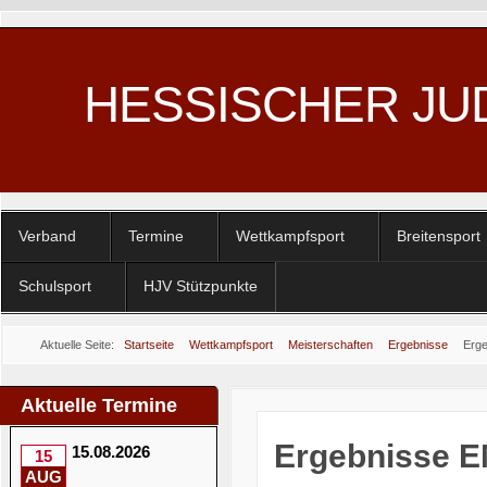
HESSISCHER JU
Verband
Termine
Wettkampfsport
Breitensport
Schulsport
HJV Stützpunkte
Aktuelle Seite:
Startseite
Wettkampfsport
Meisterschaften
Ergebnisse
Erge
U18
Aktuelle Termine
Ergebnisse E
15.08.2026
15
AUG