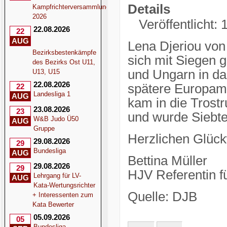
Details
Kampfrichterversammlung
2026
Veröffentlicht:
22.08.2026
22
AUG
Lena Djeriou vo
Bezirksbestenkämpfe
sich mit Siegen 
des Bezirks Ost U11,
und Ungarn in das
U13, U15
22.08.2026
spätere Europame
22
Landesliga 1
AUG
kam in die Trost
23.08.2026
23
und wurde Siebte
W&B Judo Ü50
AUG
Gruppe
Herzlichen Glüc
29.08.2026
29
Bundesliga
AUG
Bettina Müller
29.08.2026
29
HJV Referentin fü
Lehrgang für LV-
AUG
Kata-Wertungsrichter
Quelle: DJB
+ Interessenten zum
Kata Bewerter
05.09.2026
05
Bundesliga