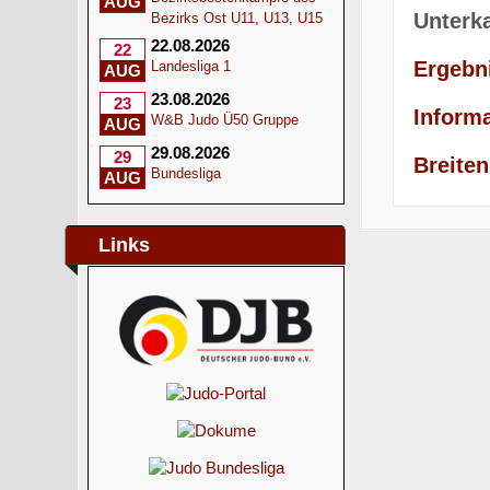
AUG
Unterk
Bezirks Ost U11, U13, U15
22.08.2026
22
Ergebn
Landesliga 1
AUG
23.08.2026
23
Inform
W&B Judo Ü50 Gruppe
AUG
29.08.2026
29
Breiten
Bundesliga
AUG
Links