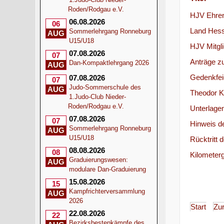
Roden/Rodgau e.V.
HJV Ehrenp
06.08.2026
06
Land Hess
Sommerlehrgang Ronneburg
AUG
U15/U18
HJV Mitgl
07.08.2026
07
Anträge z
Dan-Kompaktlehrgang 2026
AUG
Gedenkfeie
07.08.2026
07
Judo-Sommerschule des
AUG
Theodor K
1.Judo-Club Nieder-
Roden/Rodgau e.V.
Unterlage
07.08.2026
07
Hinweis d
Sommerlehrgang Ronneburg
AUG
U15/U18
Rücktritt
08.08.2026
08
Kilometerg
Graduierungswesen:
AUG
modulare Dan-Graduierung
15.08.2026
15
Kampfrichterversammlung
AUG
2026
Start
Zu
22.08.2026
22
Bezirksbestenkämpfe des