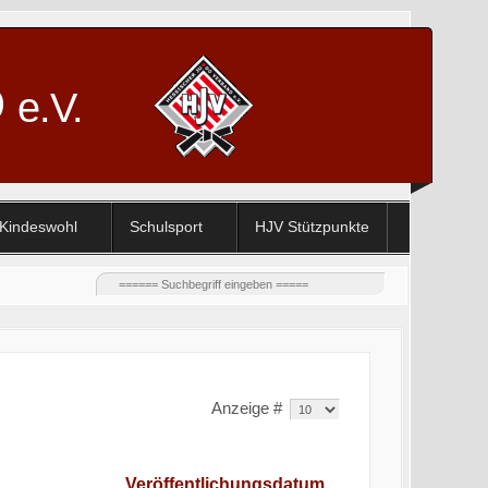
D
e.V.
Kindeswohl
Schulsport
HJV Stützpunkte
Anzeige #
Veröffentlichungsdatum