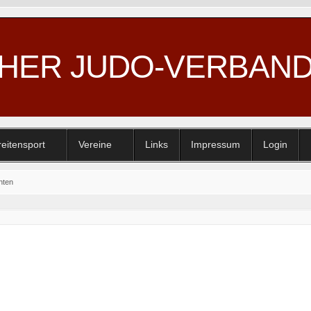
CHER JUDO-VERBAN
reitensport
Vereine
Links
Impressum
Login
hten