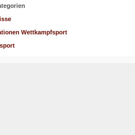
ategorien
isse
ationen Wettkampfsport
sport