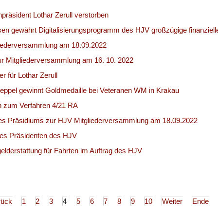
räsident Lothar Zerull verstorben
en gewährt Digitalisierungsprogramm des HJV großzügige finanziell
iederversammlung am 18.09.2022
ur Mitgliederversammlung am 16. 10. 2022
r für Lothar Zerull
eppel gewinnt Goldmedaille bei Veteranen WM in Krakau
n zum Verfahren 4/21 RA
es Präsidiums zur HJV Mitgliederversammlung am 18.09.2022
 des Präsidenten des HJV
elderstattung für Fahrten im Auftrag des HJV
rück
1
2
3
4
5
6
7
8
9
10
Weiter
Ende