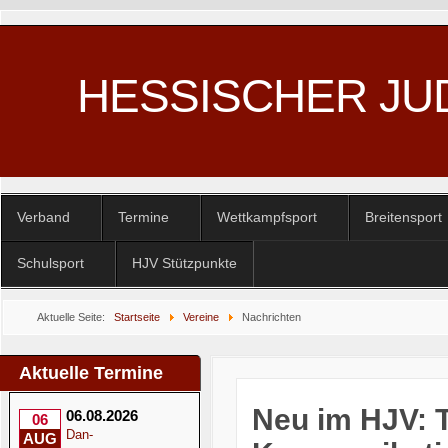
HESSISCHER JU
Verband
Termine
Wettkampfsport
Breitensport
Schulsport
HJV Stützpunkte
Aktuelle Seite:
Startseite
Vereine
Nachrichten
Aktuelle Termine
Neu im HJV: 
06.08.2026
06
Dan-
AUG