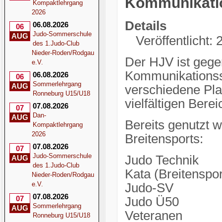
Kommunikati
Kompaktlehrgang
2026
Details
06.08.2026
06
Judo-Sommerschule
AUG
Veröffentlicht:
des 1.Judo-Club
Nieder-Roden/Rodgau
Der HJV ist gege
e.V.
Kommunikationss
06.08.2026
06
Sommerlehrgang
AUG
verschiedene Pla
Ronneburg U15/U18
vielfältigen Bere
07.08.2026
07
Dan-
AUG
Bereits genutzt 
Kompaktlehrgang
2026
Breitensports:
07.08.2026
07
Judo-Sommerschule
Judo Technik
AUG
des 1.Judo-Club
Kata (Breitenspor
Nieder-Roden/Rodgau
e.V.
Judo-SV
07.08.2026
07
Judo Ü50
Sommerlehrgang
AUG
Veteranen
Ronneburg U15/U18