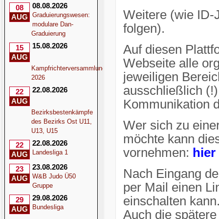
08.08.2026
08
Weitere (wie ID-J
Graduierungswesen:
AUG
modulare Dan-
folgen).
Graduierung
15.08.2026
Auf diesen Platt
15
AUG
Webseite alle or
Kampfrichterversammlung
jeweiligen Berei
2026
ausschließlich (
22.08.2026
22
AUG
Kommunikation d
Bezirksbestenkämpfe
des Bezirks Ost U11,
Wer sich zu eine
U13, U15
möchte kann dies
22.08.2026
22
vornehmen:
hier
Landesliga 1
AUG
23.08.2026
23
Nach Eingang der
W&B Judo Ü50
AUG
per Mail einen Li
Gruppe
29.08.2026
einschalten kann
29
Bundesliga
AUG
Auch die spätere 