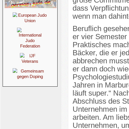
große Commitmen
dass Verpflichtu
wenn man dahinte
Beruflich gesehen
er vier Semester 
Praktisches mac
Bäcker, die er j
abbrechen musst
er dann doch wie
Psychologiestudiu
Jahren in Marbu
läuft super.“ Na
Abschluss des St
Unternehmen im M
arbeiten. Am lieb
Unternehmen, um 