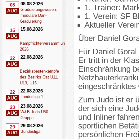
08.08.2026
08
1. Trainer: Ma
Graduierungswesen:
AUG
1. Verein: SF 
modulare Dan-
Graduierung
Aktueller Vere
15.08.2026
15
AUG
Über Daniel Gora
Kampfrichterversammlung
2026
Für Daniel Goral
22.08.2026
22
Er tritt in der Kl
AUG
Einschränkung b
Bezirksbestenkämpfe
Netzhauterkrankun
des Bezirks Ost U11,
U13, U15
eingeschränktes 
22.08.2026
22
Landesliga 1
AUG
Zum Judo ist er 
23.08.2026
der sich eine Ju
23
W&B Judo Ü50
AUG
und Inliner fahre
Gruppe
sportlichen Betät
29.08.2026
29
Bundesliga
AUG
persönlichen Frei