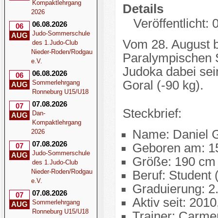
Kompaktlehrgang
Details
2026
Veröffentlicht:
06.08.2026
06
Judo-Sommerschule
AUG
Vom 28. August b
des 1.Judo-Club
Nieder-Roden/Rodgau
Paralympischen S
e.V.
Judoka dabei sein
06.08.2026
06
Goral (-90 kg).
Sommerlehrgang
AUG
Ronneburg U15/U18
07.08.2026
07
Steckbrief:
Dan-
AUG
Kompaktlehrgang
Name: Daniel G
2026
07.08.2026
Geboren am: 1
07
Judo-Sommerschule
AUG
Größe: 190 cm
des 1.Judo-Club
Nieder-Roden/Rodgau
Beruf: Student 
e.V.
Graduierung: 2
07.08.2026
07
Aktiv seit: 201
Sommerlehrgang
AUG
Ronneburg U15/U18
Trainer: Carm