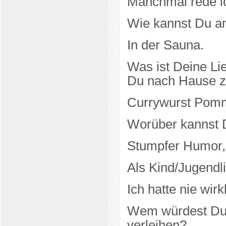
Manchmal rede ic
Wie kannst Du a
In der Sauna.
Was ist Deine Li
Du nach Hause z
Currywurst Pomm
Worüber kannst 
Stumpfer Humor,
Als Kind/Jugendl
Ich hatte nie wirk
Wem würdest Du 
verleihen?