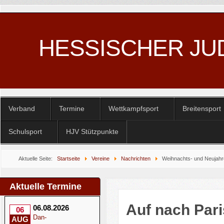
HESSISCHER JU
Verband
Termine
Wettkampfsport
Breitensport
Schulsport
HJV Stützpunkte
Aktuelle Seite:
Startseite
Vereine
Nachrichten
Weihnachts- und Neujah
Aktuelle Termine
Auf nach Pari
06.08.2026
06
Dan-
AUG