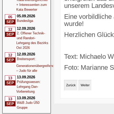
unserem Landes
+ Interessenten zum
Kata Bewerter
Eine vorbildliche
05.09.2026
05
Bundesliga
SEP
wurde!
12.09.2026
12
Herzlichen Glück
2. Offener Technik-
SEP
und Randori-
Lehrgang des Bezirks
Ost 2026
12.09.2026
12
Text: Michaelo W
Breitensport:
SEP
Generationenübergreifend
Foto: Marianne S
– Judo für alle
13.09.2026
13
Prüfungswesen:
SEP
Zurück
Weiter
Lehrgang Dan-
Vorbereitung
13.09.2026
13
W&B Judo Ü50
SEP
Gruppe