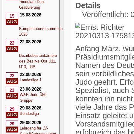
modulare Dan-
Details
Graduierung
Veröffentlicht: 
15.08.2026
15
AUG
Kampfrichterversammlung
2026
22.08.2026
22
Anfang März, wu
AUG
Präsidiumsmitgli
Bezirksbestenkämpfe
des Bezirks Ost U11,
Namen des Deuts
U13, U15
sein vorbildlich
22.08.2026
22
Landesliga 1
Judo geehrt. Erfo
AUG
Spezialist, auch 
23.08.2026
23
W&B Judo Ü50
AUG
konnten ihn nicht
Gruppe
viele Jahre das
29.08.2026
29
Bundesliga
Einsatz geleitet 
AUG
Vorstandsmitglie
29.08.2026
29
Lehrgang für LV-
AUG
erfolgreich das b
Kata-Wertungsrichter