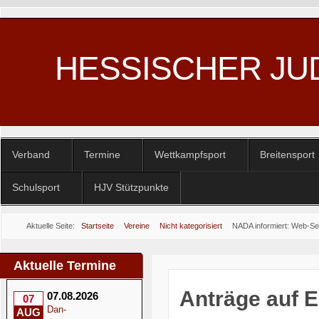
HESSISCHER JU
Verband
Termine
Wettkampfsport
Breitensport
Schulsport
HJV Stützpunkte
Aktuelle Seite:
Startseite
Vereine
Nicht kategorisiert
NADA informiert: Web-Se
Aktuelle Termine
Anträge auf 
07.08.2026
07
Dan-
AUG