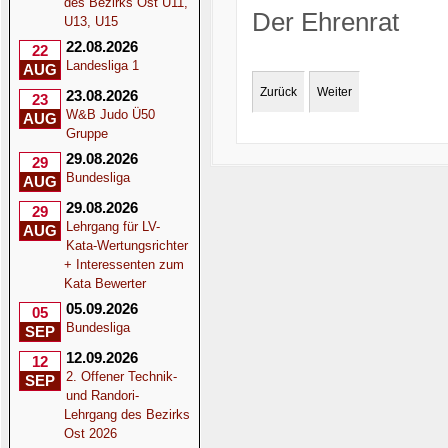
des Bezirks Ost U11,
Der Ehrenrat
U13, U15
22.08.2026
22
Landesliga 1
AUG
Zurück
Weiter
23.08.2026
23
W&B Judo Ü50
AUG
Gruppe
29.08.2026
29
Bundesliga
AUG
29.08.2026
29
Lehrgang für LV-
AUG
Kata-Wertungsrichter
+ Interessenten zum
Kata Bewerter
05.09.2026
05
Bundesliga
SEP
12.09.2026
12
2. Offener Technik-
SEP
und Randori-
Lehrgang des Bezirks
Ost 2026