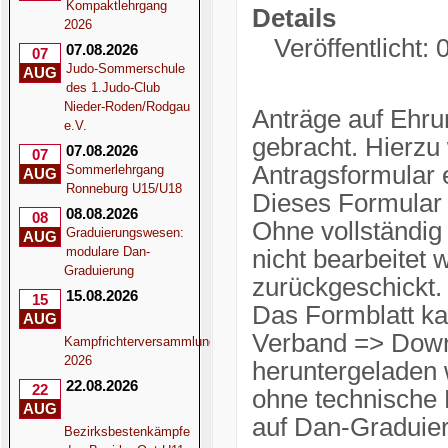
Kompaktlehrgang
Details
2026
Veröffentlicht:
07.08.2026
07
Judo-Sommerschule
AUG
des 1.Judo-Club
Nieder-Roden/Rodgau
Anträge auf Ehru
e.V.
gebracht. Hierzu
07.08.2026
07
Antragsformular e
Sommerlehrgang
AUG
Ronneburg U15/U18
Dieses Formular i
08.08.2026
08
Ohne vollständig
Graduierungswesen:
AUG
modulare Dan-
nicht bearbeitet 
Graduierung
zurückgeschickt.
15.08.2026
15
Das Formblatt k
AUG
Verband => Downl
Kampfrichterversammlung
2026
heruntergeladen 
22.08.2026
22
ohne technische 
AUG
auf Dan-Graduier
Bezirksbestenkämpfe