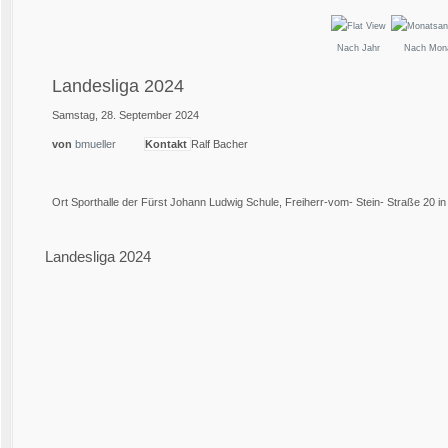
Nach Jahr
Nach Mon
Landesliga 2024
Samstag, 28. September 2024
von
bmueller
Kontakt
Ralf Bacher
Ort
Sporthalle der Fürst Johann Ludwig Schule, Freiherr-vom- Stein- Straße 20 
Landesliga 2024
×
Event exportieren
iCal-Datei speichern