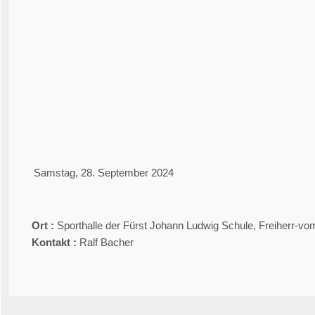
An Google Kalender senden
An Yahoo Kalender senden
iCal-Datei speichern
Schliessen
Samstag, 28. September 2024
Ort :
Sporthalle der Fürst Johann Ludwig Schule, Freiherr-vo
Kontakt :
Ralf Bacher