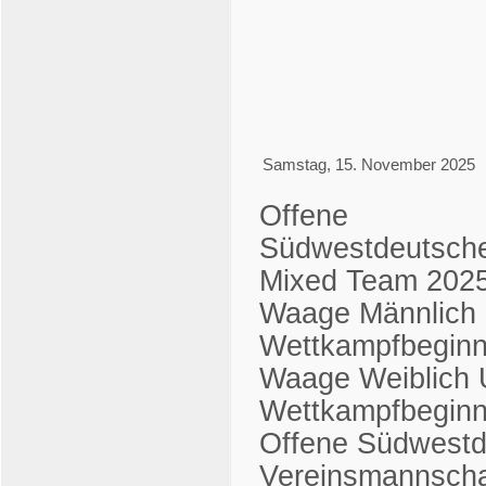
An Yahoo Kalender senden
iCal-Datei speichern
Schliessen
Samstag, 15. November 2025
Offene
Südwestdeutsche
Mixed Team 202
Waage Männlich 
Wettkampfbegin
Waage Weiblich 
Wettkampfbegin
Offene Südwestd
Vereinsmannscha