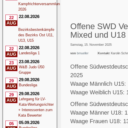
Kampfrichterversammlung
2026
22.08.2026
22
AUG
Offene SWD V
Bezirksbestenkämpfe
Mixed und U18
des Bezirks Ost U11,
U13, U15
Samstag, 15. November 2025
22.08.2026
22
Landesliga 1
von
bmueller
Kontakt
Karolin Sch
AUG
23.08.2026
23
Offene Südwestdeutsc
W&B Judo Ü50
AUG
Gruppe
2025
29.08.2026
29
Waage Männlich U15: 
Bundesliga
AUG
Waage Weiblich U15: 
29.08.2026
29
Lehrgang für LV-
AUG
Offene Südwestdeutsc
Kata-Wertungsrichter
+ Interessenten zum
Waage Männer U18: 13
Kata Bewerter
Waage Frauen U18: 13
05.09.2026
05
Bundesliga