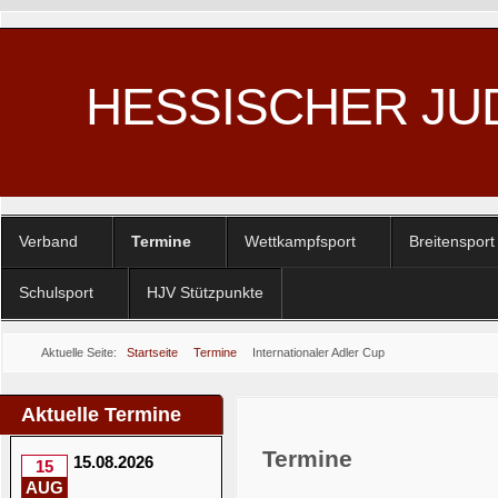
HESSISCHER JU
Verband
Termine
Wettkampfsport
Breitensport
Schulsport
HJV Stützpunkte
Aktuelle Seite:
Startseite
Termine
Internationaler Adler Cup
Aktuelle Termine
Termine
15.08.2026
15
AUG