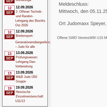
SEP
Meldeschluss:
12.09.2026
12
Mittwoch, den 05.11.
2. Offener Technik-
SEP
und Randori-
Lehrgang des Bezirks
Ort
Judomaxx Speyer,
Ost 2026
12.09.2026
12
Breitensport:
SEP
Offene SWD VereinsMM U15 M
Generationenübergreifend
×
– Judo für alle
13.09.2026
13
Event exportie
Prüfungswesen:
SEP
Lehrgang Dan-
Vorbereitung
13.09.2026
13
iCal-Datei speichern
W&B Judo Ü50
SEP
Gruppe
An Google Kalender sende
19.09.2026
19
Hessische
SEP
Einzelmeisterschaft
U11/13