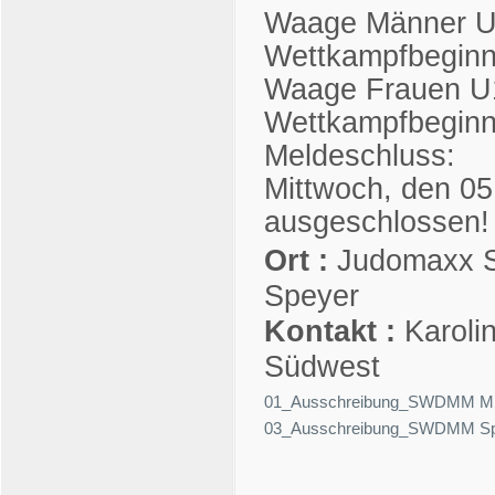
Waage Männer U1
Wettkampfbegin
Waage Frauen U1
Wettkampfbegin
Meldeschluss:
Mittwoch, den 0
ausgeschlossen!
Ort :
Judomaxx S
Speyer
Kontakt :
Karoli
Südwest
01_Ausschreibung_SWDMM Mixe
03_Ausschreibung_SWDMM Spe