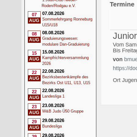
Termine
Roden/Rodgau e.V.
07.08.2026
07
Sommerlehrgang Ronneburg
AUG
U15/U18
08.08.2026
Junio
08
Graduierungswesen:
AUG
Vom Sams
modulare Dan-Graduierung
Bis Freit
15.08.2026
15
Kampfrichterversammlung
AUG
von
bmue
2026
https://d
22.08.2026
22
Bezirksbestenkämpfe des
AUG
Ort
Jugen
Bezirks Ost U11, U13, U15
22.08.2026
22
Landesliga 1
AUG
23.08.2026
23
W&B Judo Ü50 Gruppe
AUG
29.08.2026
29
Bundesliga
AUG
29.08.2026
29