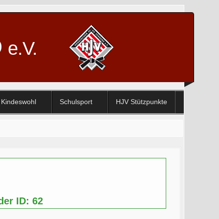
D
e.V.
Kindeswohl
Schulsport
HJV Stützpunkte
der ID: 62