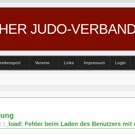
CHER JUDO-VERBAN
reitensport
Vereine
Links
Impressum
Login
nung
: :_load: Fehler beim Laden des Benutzers mit 