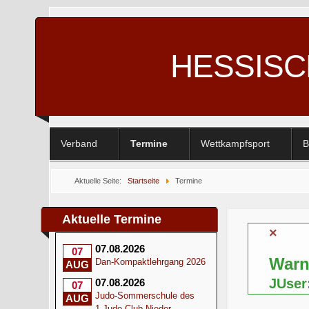
HESSIS
Verband
Termine
Wettkampfsport
B
Aktuelle Seite:
Startseite
Termine
Aktuelle Termine
×
07.08.2026
07
War
Dan-Kompaktlehrgang 2026
AUG
JUser
07.08.2026
07
Judo-Sommerschule des
AUG
1.Judo-Club Nieder-