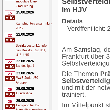
Selbstverteid
modulare Dan-
Graduierung
im HJV
15.08.2026
15
AUG
Details
Kampfrichterversammlung
Veröffentlicht:
2026
22.08.2026
22
AUG
Bezirksbestenkämpfe
Am Samstag, d
des Bezirks Ost U11,
Frankfurt über 
U13, U15
22.08.2026
Selbstverteidig
22
Landesliga 1
AUG
Die Themen
Pr
23.08.2026
23
W&B Judo Ü50
AUG
Selbstverteidi
Gruppe
und mit der notw
29.08.2026
29
trainiert.
Bundesliga
AUG
29.08.2026
29
Im Mittelpunkt 
Lehrgang für LV-
AUG
Kata-Wertungsrichter