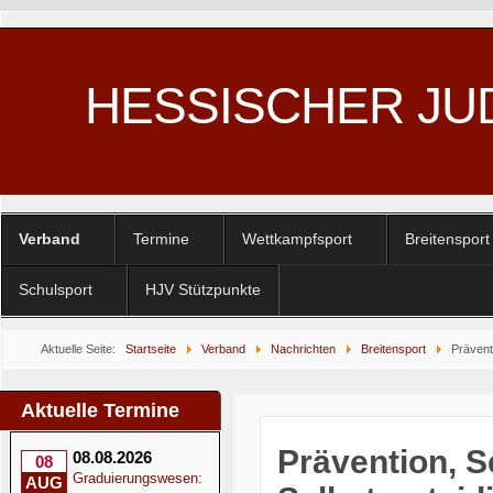
HESSISCHER JU
Verband
Termine
Wettkampfsport
Breitensport
Schulsport
HJV Stützpunkte
Aktuelle Seite:
Startseite
Verband
Nachrichten
Breitensport
Prävent
Kinder und Jugendliche im HJV
Aktuelle Termine
Prävention, 
08.08.2026
08
Graduierungswesen:
AUG