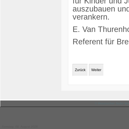
für Kinder und 
auszubauen und 
verankern.
E. Van Thurenh
Referent für Bre
Zurück
Weiter
© Hessischer Judo-Ver
Samstag, 08. August 2026