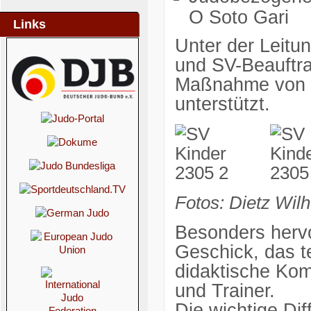
O Soto Gari
Links
Unter der Leitu
und SV-Beauftr
Maßnahme von za
unterstützt.
Fotos: Dietz Wil
Besonders herv
Geschick, das t
didaktische Ko
und Trainer.
Die wichtige Di