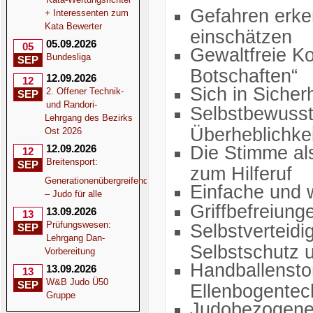
Gefahren erken
+ Interessenten zum
Kata Bewerter
einschätzen
05.09.2026
05
Gewaltfreie Ko
Bundesliga
SEP
Botschaften“
12.09.2026
12
Sich in Sicher
2. Offener Technik-
SEP
und Randori-
Selbstbewusst
Lehrgang des Bezirks
Überheblichkei
Ost 2026
Die Stimme als
12.09.2026
12
Breitensport:
SEP
zum Hilferuf
Generationenübergreifend
Einfache und 
– Judo für alle
Griffbefreiung
13.09.2026
13
Prüfungswesen:
Selbstverteidi
SEP
Lehrgang Dan-
Selbstschutz 
Vorbereitung
Handballensto
13.09.2026
13
W&B Judo Ü50
SEP
Ellenbogentec
Gruppe
Judobezogene