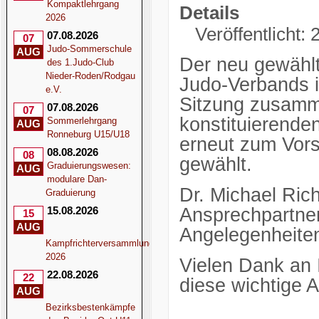
Kompaktlehrgang
Details
2026
Veröffentlicht:
07.08.2026
07
Judo-Sommerschule
AUG
Der neu gewähl
des 1.Judo-Club
Nieder-Roden/Rodgau
Judo-Verbands i
e.V.
Sitzung zusam
07.08.2026
07
konstituierende
Sommerlehrgang
AUG
Ronneburg U15/U18
erneut zum Vor
08.08.2026
08
gewählt.
Graduierungswesen:
AUG
modulare Dan-
Dr. Michael Rich
Graduierung
Ansprechpartner 
15.08.2026
15
AUG
Angelegenheite
Kampfrichterversammlung
2026
Vielen Dank an 
22.08.2026
22
diese wichtige A
AUG
Bezirksbestenkämpfe