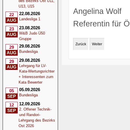
des Bezirks Ost U11,
U13, U15
Angelina Wolf
22.08.2026
22
Landesliga 1
AUG
Referentin für Öf
23.08.2026
23
W&B Judo Ü50
AUG
Gruppe
Zurück
Weiter
29.08.2026
29
Bundesliga
AUG
29.08.2026
29
Lehrgang für LV-
AUG
Kata-Wertungsrichter
+ Interessenten zum
Kata Bewerter
05.09.2026
05
Bundesliga
SEP
12.09.2026
12
2. Offener Technik-
SEP
und Randori-
Lehrgang des Bezirks
Ost 2026