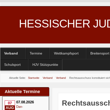
HESSISCHER JU
Verband
Termine
Wettkampfsport
Breitensport
Schulsport
HJV Stützpunkte
Aktuelle Seite:
Startseite
Verband
Verband
Rechtsausschuss konstituiert sic
Aktuelle Termine
Rechtsausschu
07.08.2026
07
Dan-
AUG