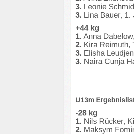
3.
Leonie Schmid
3.
Lina Bauer, 1.
+44 kg
1.
Anna Dabelow,
2.
Kira Reimuth,
3.
Elisha Leudje
3.
Naira Cunja Ha
U13m Ergebnislis
-28 kg
1.
Nils Rücker, K
2.
Maksym Fomin,