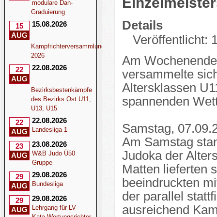
Einzelmeiste
modulare Dan-
Graduierung
Details
15.08.2026
15
AUG
Veröffentlicht:
Kampfrichterversammlung
2026
Am Wochenende d
22.08.2026
22
versammelte sich
AUG
Altersklassen U1
Bezirksbestenkämpfe
spannenden Wet
des Bezirks Ost U11,
U13, U15
22.08.2026
22
Samstag, 07.09.
Landesliga 1
AUG
Am Samstag stan
23.08.2026
23
Judoka der Alters
W&B Judo Ü50
AUG
Gruppe
Matten lieferten
29.08.2026
29
beeindruckten m
Bundesliga
AUG
der parallel sta
29.08.2026
29
ausreichend Kamp
Lehrgang für LV-
AUG
Kata-Wertungsrichter