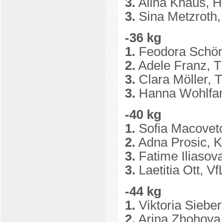
3.
Alina Knaus, 
3.
Sina Metzroth
-36 kg
1.
Feodora Schön
2.
Adele Franz, T
3.
Clara Möller,
3.
Hanna Wohlfar
-40 kg
1.
Sofia Macovet
2.
Adna Prosic, 
3.
Fatime Iliasov
3.
Laetitia Ott, 
-44 kg
1.
Viktoria Sieber
2.
Arina Zhohova,