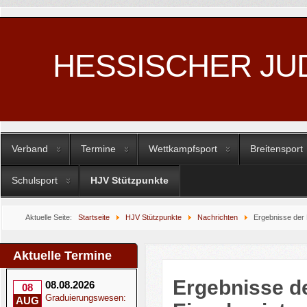
HESSISCHER JU
Verband
Termine
Wettkampfsport
Breitensport
Schulsport
HJV Stützpunkte
Aktuelle Seite:
Startseite
HJV Stützpunkte
Nachrichten
Ergebnisse der
Aktuelle Termine
Ergebnisse d
08.08.2026
08
Graduierungswesen:
AUG