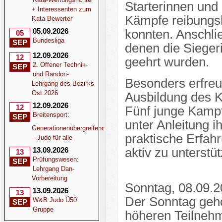
Starterinnen und 
+ Interessenten zum
Kämpfe reibungs
Kata Bewerter
05.09.2026
konnten. Anschli
05
Bundesliga
SEP
denen die Siege
12.09.2026
12
geehrt wurden.
2. Offener Technik-
SEP
und Randori-
Besonders erfreu
Lehrgang des Bezirks
Ost 2026
Ausbildung des 
12.09.2026
12
Fünf junge Kampfr
Breitensport:
SEP
unter Anleitung i
Generationenübergreifend
praktische Erfa
– Judo für alle
13.09.2026
aktiv zu unterstü
13
Prüfungswesen:
SEP
Lehrgang Dan-
Vorbereitung
Sonntag, 08.09.
13.09.2026
13
Der Sonntag gehör
W&B Judo Ü50
SEP
Gruppe
höheren Teilnehm