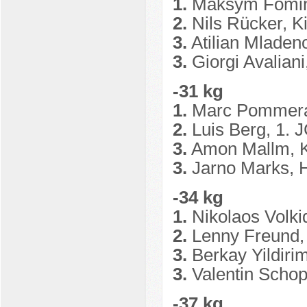
1.
Maksym Fomin,
2.
Nils Rücker, 
3.
Atilian Mladen
3.
Giorgi Avalian
-31 kg
1.
Marc Pommera
2.
Luis Berg, 1. 
3.
Amon Mallm, 
3.
Jarno Marks, 
-34 kg
1.
Nikolaos Volkid
2.
Lenny Freund,
3.
Berkay Yildiri
3.
Valentin Schop
-37 kg