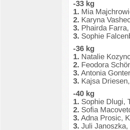
-33 kg
1.
Mia Majchrowi
2.
Karyna Vashec
3.
Phairda Farra
3.
Sophie Falcen
-36 kg
1.
Natalie Kozyn
2.
Feodora Schön
3.
Antonia Gonte
3.
Kajsa Driesen,
-40 kg
1.
Sophie Dlugi
2.
Sofia Macovet
3.
Adna Prosic, 
3.
Juli Janoszka,