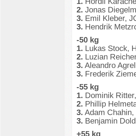
1.
Hordii Karache
2.
Jonas Diegelma
3.
Emil Kleber, 
3.
Hendrik Metzr
-50 kg
1.
Lukas Stock, 
2.
Luzian Reichen
3.
Aleandro Agrel
3.
Frederik Ziemer
-55 kg
1.
Dominik Ritter
2.
Phillip Helmet
3.
Adam Chahin,
3.
Benjamin Dold
+55 kg