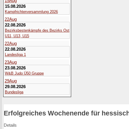
15
Aug
15.08.2026
Kampfrichterversammlung 2026
22
Aug
22.08.2026
Bezirksbestenkämpfe des Bezirks Ost
U11, U13, U15
22
Aug
22.08.2026
Landesliga 1
23
Aug
23.08.2026
W&B Judo Ü50 Gruppe
29
Aug
29.08.2026
Bundesliga
Erfolgreiches Wochenende für hessisc
Details