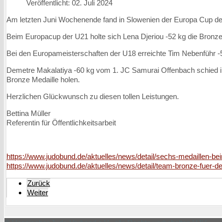
Veröffentlicht: 02. Juli 2024
Am letzten Juni Wochenende fand in Slowenien der Europa Cup der 
Beim Europacup der U21 holte sich Lena Djeriou -52 kg die Bronze
Bei den Europameisterschaften der U18 erreichte Tim Nebenführ -
Demetre Makalatiya -60 kg vom 1. JC Samurai Offenbach schied 
Bronze Medaille holen.
Herzlichen Glückwunsch zu diesen tollen Leistungen.
Bettina Müller
Referentin für Öffentlichkeitsarbeit
https://www.judobund.de/aktuelles/news/detail/sechs-medaillen-be
https://www.judobund.de/aktuelles/news/detail/team-bronze-fuer-d
Zurück
Weiter