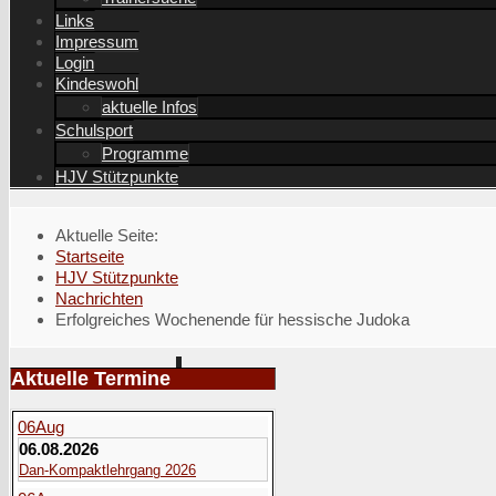
Links
Impressum
Login
Kindeswohl
aktuelle Infos
Schulsport
Programme
HJV Stützpunkte
Aktuelle Seite:
Startseite
HJV Stützpunkte
Nachrichten
Erfolgreiches Wochenende für hessische Judoka
Aktuelle Termine
06
Aug
06.08.2026
Dan-Kompaktlehrgang 2026