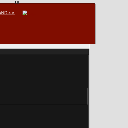
BAND
e.V.